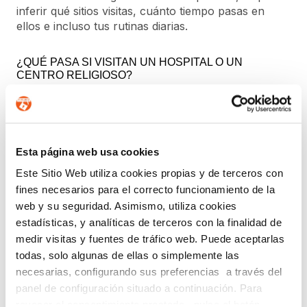
inferir qué sitios visitas, cuánto tiempo pasas en
ellos e incluso tus rutinas diarias.
¿QUÉ PASA SI VISITAN UN HOSPITAL O UN
CENTRO RELIGIOSO?
Si se recogen esos datos, pueden usarse para
inferir información muy sensible sobre ti, lo que está
especialmente protegido por el RGPD. Usar estos
datos sin garantías sería ilegal.
Esta página web usa cookies
Este Sitio Web utiliza cookies propias y de terceros con
En Forlopd mantenemos nuestro compromiso con
fines necesarios para el correcto funcionamiento de la
la privacidad de la información, ayudando a
web y su seguridad. Asimismo, utiliza cookies
empresas, profesionales y otras entidades a cumplir
con las normativas vigentes en materia de
estadísticas, y analíticas de terceros con la finalidad de
protección de datos, acordes al RGPD y la
Ley
medir visitas y fuentes de tráfico web. Puede aceptarlas
Orgánica de Protección de Datos Personales y
todas, solo algunas de ellas o simplemente las
garantía de los derechos digitales.
necesarias, configurando sus preferencias a través del
panel de configuración situado a continuación. Para
Puedes solicitarnos un
análisis de cumplimiento
revocar el consentimiento prestado, pulse el botón