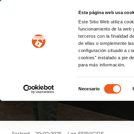
P
(+34) 963 122 868
info@forlopd.es
Esta página web usa cook
Este Sitio Web utiliza coo
PROTECCION DE DATOS
funcionamiento de la web y
terceros con la finalidad 
PREVENCIÓN DE BLANQUEO DE CAPITALES
Prevención de blanqueo de capitales y financiación del terrorismo (LPBCyFT)
ESQUEMA NACIONAL SEGURIDAD
de ellas o simplemente las
configuración situado a co
cookies” instalado a pie d
para más información.
UN ENCARGADO DE 
ACOSAR A SUS EMP
Selección
Necesario
de
consentimiento
Forlopd
20-02-2025
/ en
SERVICIOS