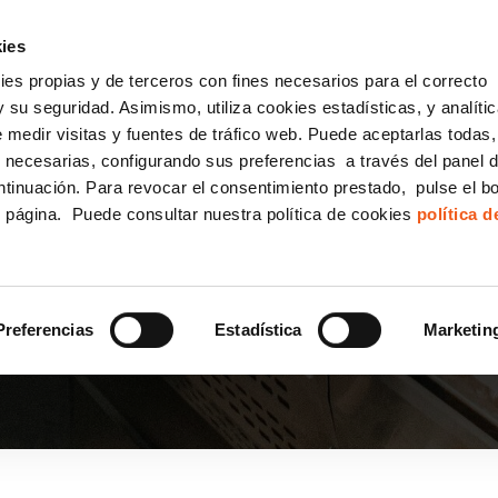
incha AQUÍ y solicita tu ANÁLISIS
¿Tu empresa cump
GRATUITO DE CUMPLIMIENTO
ies
kies propias y de terceros con fines necesarios para el correcto
IGUALDAD
CONSULTORÍA ECOMMERCE LSSI
CANAL DENUNCIAS
 su seguridad. Asimismo, utiliza cookies estadísticas, y analíti
de medir visitas y fuentes de tráfico web. Puede aceptarlas todas
Formación Bonificada para Empresas
 necesarias, configurando sus preferencias a través del panel 
ntinuación. Para revocar el consentimiento prestado, pulse el b
e página. Puede consultar nuestra política de cookies
política 
UNA EMPRESA CÁRNICA
LEADOS
Preferencias
Estadística
Marketin