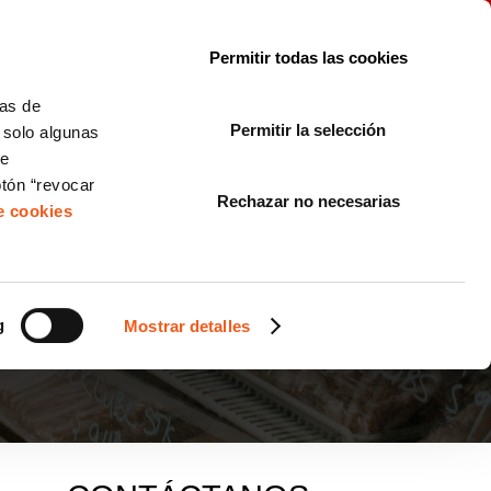
le con la normativa?
Sobre nosotros
Blog
FAQ
Contacto
Permitir todas las cookies
CORPORATE COMPLIANCE
LOPIVI
NORMAS ISO
+SOLUCIONES
cas de
Permitir la selección
, solo algunas
Diseño de Páginas Web para Empresas
de
otón “revocar
Rechazar no necesarias
de cookies
 ES DESPEDIDO POR
g
Mostrar detalles