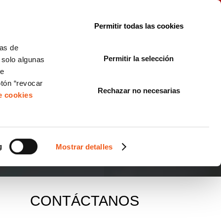
le con la normativa?
Sobre nosotros
Blog
FAQ
Contacto
Permitir todas las cookies
CORPORATE COMPLIANCE
LOPIVI
NORMAS ISO
+SOLUCIONES
cas de
Permitir la selección
, solo algunas
Diseño de Páginas Web para Empresas
de
otón “revocar
Rechazar no necesarias
de cookies
g
Mostrar detalles
CONTÁCTANOS