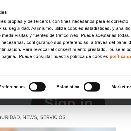
incha AQUÍ y solicita tu ANÁLISIS
¿Tu empresa cump
GRATUITO DE CUMPLIMIENTO
ies
kies propias y de terceros con fines necesarios para el correcto
IGUALDAD
CONSULTORÍA ECOMMERCE LSSI
CANAL DENUNCIAS
 su seguridad. Asimismo, utiliza cookies estadísticas, y analíti
de medir visitas y fuentes de tráfico web. Puede aceptarlas todas
Formación Bonificada para Empresas
 necesarias, configurando sus preferencias a través del panel 
ntinuación. Para revocar el consentimiento prestado, pulse el b
e página. Puede consultar nuestra política de cookies
política 
CONTRASEÑA 2022
Preferencias
Estadística
Marketin
GURIDAD
,
NEWS
,
SERVICIOS