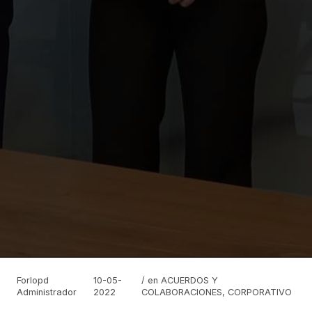
Forlopd
10-05-
/ en
ACUERDOS Y
Administrador
2022
COLABORACIONES
,
CORPORATIVO