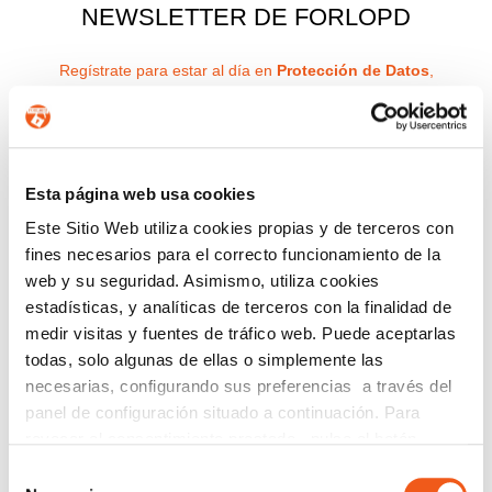
NEWSLETTER DE FORLOPD
Regístrate para estar al día en
Protección de Datos
,
Ciberseguridad
,
Planes de Igualdad
,
Prevención del
Acoso
,
Canal de Denuncias
,
eCommerce
,
Prevención de
Blanqueo de Capitales
y
Registro Retributivo
, entre otras
normativas que pueden afectar a tu empresa o entidad.
Esta página web usa cookies
Email
Este Sitio Web utiliza cookies propias y de terceros con
Recibirás un correo para confirmar la suscripción
fines necesarios para el correcto funcionamiento de la
web y su seguridad. Asimismo, utiliza cookies
estadísticas, y analíticas de terceros con la finalidad de
medir visitas y fuentes de tráfico web. Puede aceptarlas
Nombre (opcional)
todas, solo algunas de ellas o simplemente las
necesarias, configurando sus preferencias a través del
panel de configuración situado a continuación. Para
revocar el consentimiento prestado, pulse el botón
Información básica en protección de datos.-
De
“revocar cookies” instalado a pie de página. Puede
Selección
conformidad con el RGPD y la LOPDGDD,
consultar nuestra política de cookies
política de cookies