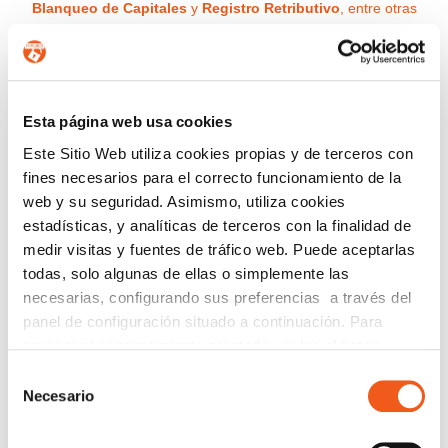
Blanqueo de Capitales
y
Registro Retributivo
, entre otras
normativas que pueden afectar a tu empresa o entidad.
Email
Recibirás un correo para confirmar la suscripción
Esta página web usa cookies
Este Sitio Web utiliza cookies propias y de terceros con
fines necesarios para el correcto funcionamiento de la
Nombre (opcional)
web y su seguridad. Asimismo, utiliza cookies
estadísticas, y analíticas de terceros con la finalidad de
medir visitas y fuentes de tráfico web. Puede aceptarlas
todas, solo algunas de ellas o simplemente las
Información básica en protección de datos.-
De
necesarias, configurando sus preferencias a través del
conformidad con el RGPD y la LOPDGDD,
panel de configuración situado a continuación. Para
SEGURIDAD Y PRIVACIDAD DE DATOS S.L. tratará
revocar el consentimiento prestado, pulse el botón
los datos facilitados con la finalidad de enviar un boletín
“revocar cookies” instalado a pie de página. Puede
Selección
informativo entre los suscriptores. Para obtener más
consultar nuestra política de cookies
política de cookies
Necesario
de
información acerca del tratamiento de sus datos y
para más información.
consentimiento
ejercer sus derechos, visite nuestra
política de privacidad
.