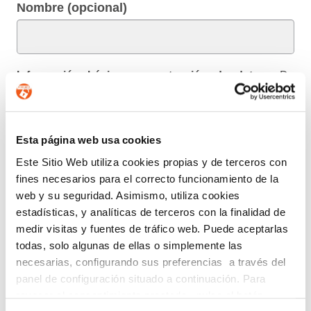
Nombre (opcional)
Información básica en protección de datos.-
De
conformidad con el RGPD y la LOPDGDD,
SEGURIDAD Y PRIVACIDAD DE DATOS S.L. tratará
los datos facilitados con la finalidad de enviar un boletín
informativo entre los suscriptores. Para obtener más
Esta página web usa cookies
información acerca del tratamiento de sus datos y
Este Sitio Web utiliza cookies propias y de terceros con
ejercer sus derechos, visite nuestra
política de privacidad
.
fines necesarios para el correcto funcionamiento de la
web y su seguridad. Asimismo, utiliza cookies
ENTIENDO Y ACEPTO el tratamiento de mis
estadísticas, y analíticas de terceros con la finalidad de
datos tal y como se describe anteriormente y se explica
medir visitas y fuentes de tráfico web. Puede aceptarlas
con mayor detalle en la Política de Privacidad.
todas, solo algunas de ellas o simplemente las
AUTORIZO el envío de comunicaciones
necesarias, configurando sus preferencias a través del
comerciales.
panel de configuración situado a continuación. Para
revocar el consentimiento prestado, pulse el botón