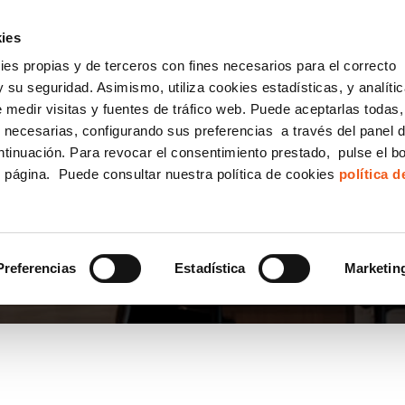
incha AQUÍ y solicita tu ANÁLISIS
¿Tu empresa cump
GRATUITO DE CUMPLIMIENTO
ies
kies propias y de terceros con fines necesarios para el correcto
IGUALDAD
CONSULTORÍA ECOMMERCE LSSI
CANAL DENUNCIAS
 su seguridad. Asimismo, utiliza cookies estadísticas, y analíti
de medir visitas y fuentes de tráfico web. Puede aceptarlas todas
Formación Bonificada para Empresas
 necesarias, configurando sus preferencias a través del panel 
ntinuación. Para revocar el consentimiento prestado, pulse el b
e página. Puede consultar nuestra política de cookies
política 
DAD
Preferencias
Estadística
Marketin