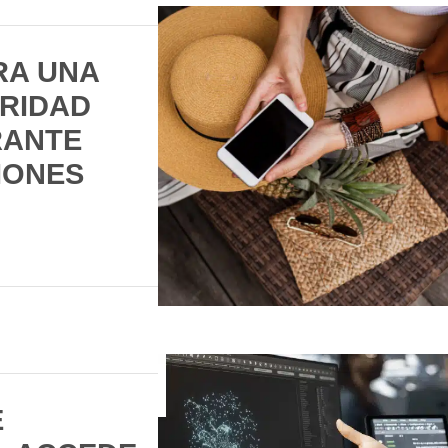
RA UNA
RIDAD
RANTE
IONES
E