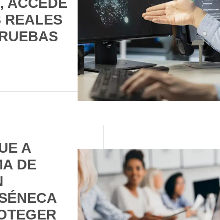
, ACCEDE
S REALES
PRUEBAS
UE A
A DE
N
SÉNECA
OTEGER