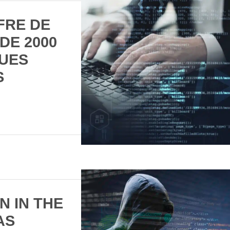
FRE DE
DE 2000
UES
S
N IN THE
AS