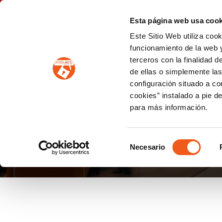
P
(+34) 963 122 868
info@forlopd.es
Esta página web usa cook
Este Sitio Web utiliza coo
PROTECCION DE DATOS
funcionamiento de la web y
terceros con la finalidad 
PREVENCIÓN DE BLANQUEO DE CAPITALES
Prevención de blanqueo de capitales y financiación del terrorismo (LPBCyFT)
ESQUEMA NACIONAL SEGURIDAD
de ellas o simplemente las
configuración situado a co
cookies” instalado a pie d
para más información.
BLOG CIBERSEGURI
Selección
Necesario
de
consentimiento