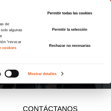
le con la normativa?
Sobre nosotros
Blog
FAQ
Contacto
Permitir todas las cookies
CORPORATE COMPLIANCE
LOPIVI
NORMAS ISO
+SOLUCIONES
cas de
Permitir la selección
, solo algunas
Diseño de Páginas Web para Empresas
de
otón “revocar
Rechazar no necesarias
de cookies
g
Mostrar detalles
CONTÁCTANOS