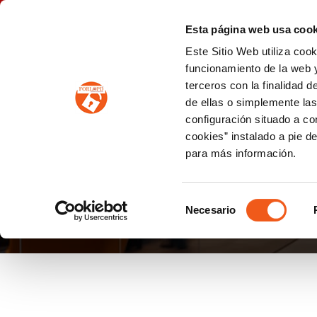
P
(+34) 963 122 868
info@forlopd.es
Esta página web usa cook
Este Sitio Web utiliza coo
PROTECCION DE DATOS
funcionamiento de la web y
terceros con la finalidad 
PREVENCIÓN DE BLANQUEO DE CAPITALES
Prevención de blanqueo de capitales y financiación del terrorismo (LPBCyFT)
ESQUEMA NACIONAL SEGURIDAD
de ellas o simplemente las
configuración situado a co
cookies” instalado a pie d
para más información.
REGLAMENTO GENER
Selección
Necesario
de
consentimiento