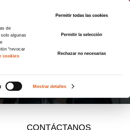
le con la normativa?
Sobre nosotros
Blog
FAQ
Contacto
Permitir todas las cookies
CORPORATE COMPLIANCE
LOPIVI
NORMAS ISO
+SOLUCIONES
cas de
Permitir la selección
, solo algunas
Diseño de Páginas Web para Empresas
de
otón “revocar
Rechazar no necesarias
de cookies
 DATOS (RGPD)
g
Mostrar detalles
CONTÁCTANOS