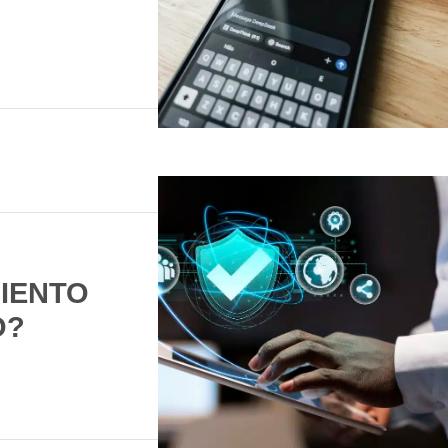
IENTO
O?