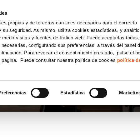
incha AQUÍ y solicita tu ANÁLISIS
¿Tu empresa cump
GRATUITO DE CUMPLIMIENTO
ies
kies propias y de terceros con fines necesarios para el correcto
IGUALDAD
CONSULTORÍA ECOMMERCE LSSI
CANAL DENUNCIAS
 su seguridad. Asimismo, utiliza cookies estadísticas, y analíti
de medir visitas y fuentes de tráfico web. Puede aceptarlas todas
Formación Bonificada para Empresas
 necesarias, configurando sus preferencias a través del panel 
ntinuación. Para revocar el consentimiento prestado, pulse el b
e página. Puede consultar nuestra política de cookies
política 
AL DE PROTECCIÓN DE
Preferencias
Estadística
Marketin