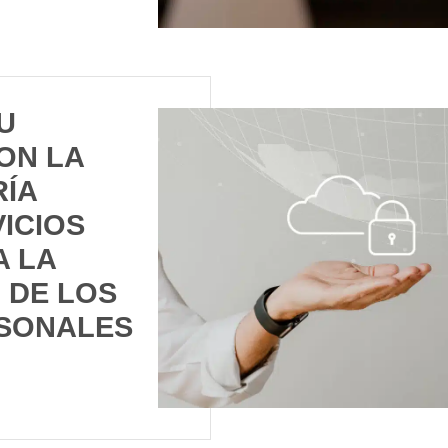
U
ON LA
ÍA
ICIOS
A LA
 DE LOS
SONALES