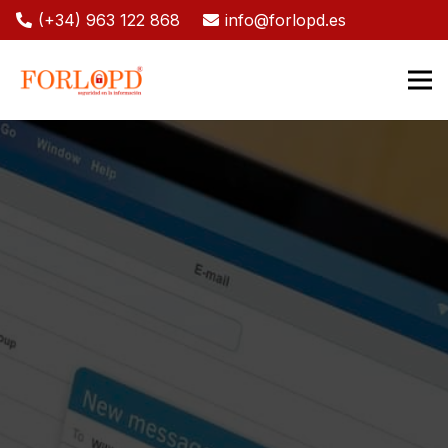
(+34) 963 122 868
info@forlopd.es