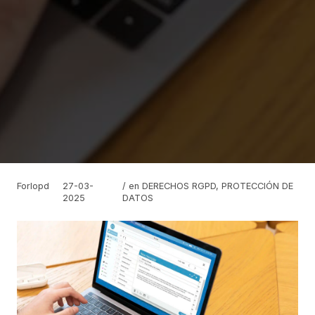
Forlopd
27-03-
/ en
DERECHOS RGPD
,
PROTECCIÓN DE
2025
DATOS