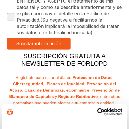
ENTIENDO Y ACEPTO el tratamiento de mis
datos tal y como se describe anteriormente y se
explica con mayor detalle en la Política de
Privacidad.(Su negativa a facilitarnos la
autorización implicará la imposibilidad de tratar
sus datos con la finalidad indicada).
SUSCRIPCIÓN GRATUITA A
NEWSLETTER DE FORLOPD
Regístrate para estar al día en
Protección de Datos
,
Ciberseguridad
,
Planes de Igualdad
,
Prevención del
Acoso
,
Canal de Denuncias
,
eCommerce
,
Prevención de
Blanqueo de Capitales
y
Registro Retributivo
, entre otras
normativas que pueden afectar a tu empresa o entidad.
Email
Recibirás un correo para confirmar la suscripción