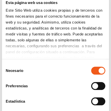
Esta página web usa cookies
Este Sitio Web utiliza cookies propias y de terceros con
fines necesarios para el correcto funcionamiento de la
Nombre (opcional)
web y su seguridad. Asimismo, utiliza cookies
estadísticas, y analíticas de terceros con la finalidad de
medir visitas y fuentes de tráfico web. Puede aceptarlas
todas, solo algunas de ellas o simplemente las
Información básica en protección de datos.-
De
necesarias, configurando sus preferencias a través del
conformidad con el RGPD y la LOPDGDD,
panel de configuración situado a continuación. Para
SEGURIDAD Y PRIVACIDAD DE DATOS S.L. tratará
revocar el consentimiento prestado, pulse el botón
los datos facilitados con la finalidad de enviar un boletín
“revocar cookies” instalado a pie de página. Puede
informativo entre los suscriptores. Para obtener más
Selección
información acerca del tratamiento de sus datos y
consultar nuestra política de cookies
política de cookies
Necesario
de
ejercer sus derechos, visite nuestra
para más información.
política de privacidad
.
consentimiento
ENTIENDO Y ACEPTO el tratamiento de mis
Preferencias
datos tal y como se describe anteriormente y se explica
con mayor detalle en la Política de Privacidad.
Estadística
AUTORIZO el envío de comunicaciones