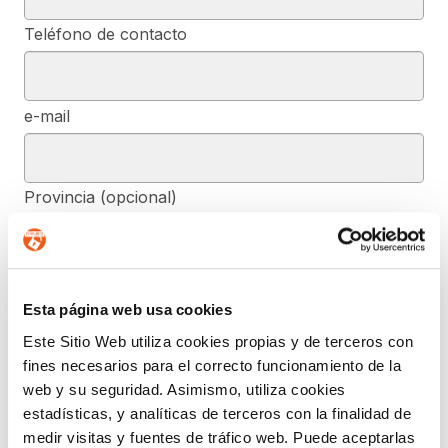
Teléfono de contacto
e-mail
Provincia (opcional)
Mensaje (opcional)
Esta página web usa cookies
Este Sitio Web utiliza cookies propias y de terceros con
fines necesarios para el correcto funcionamiento de la
De conformidad con el RGPD y la LOPDGDD, SEGURIDAD Y
PRIVACIDAD DE DATOS, S.L. tratará los datos facilitados, con la
web y su seguridad. Asimismo, utiliza cookies
finalidad de contestar a las dudas y/o quejas planteadas a través
estadísticas, y analíticas de terceros con la finalidad de
del presente formulario y facilitar la información solicitada. Podrá
ejercer, si lo desea, los derechos de acceso, rectificación,
medir visitas y fuentes de tráfico web. Puede aceptarlas
supresión, y demás reconocidos en la normativa mencionada. Para