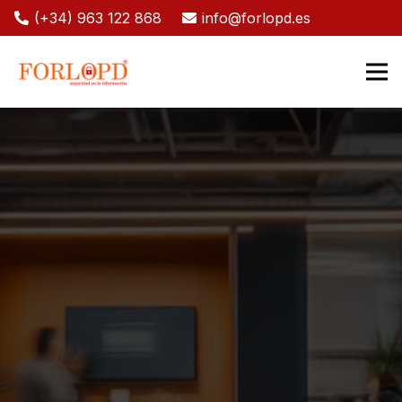
(+34) 963 122 868
info@forlopd.es