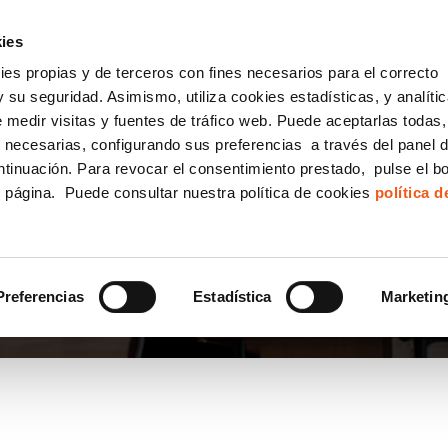
incha AQUÍ y solicita tu ANÁLISIS
¿Tu empresa cump
GRATUITO DE CUMPLIMIENTO
ies
kies propias y de terceros con fines necesarios para el correcto
IGUALDAD
CONSULTORÍA ECOMMERCE LSSI
CANAL DENUNCIAS
 su seguridad. Asimismo, utiliza cookies estadísticas, y analíti
de medir visitas y fuentes de tráfico web. Puede aceptarlas todas
Formación Bonificada para Empresas
 necesarias, configurando sus preferencias a través del panel 
ntinuación. Para revocar el consentimiento prestado, pulse el b
e página. Puede consultar nuestra política de cookies
política 
TOS
Preferencias
Estadística
Marketin