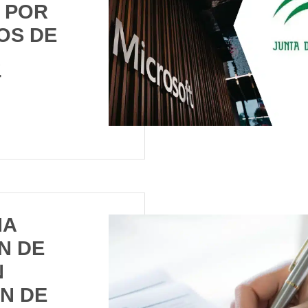
 POR
OS DE
T
NA
N DE
N
N DE