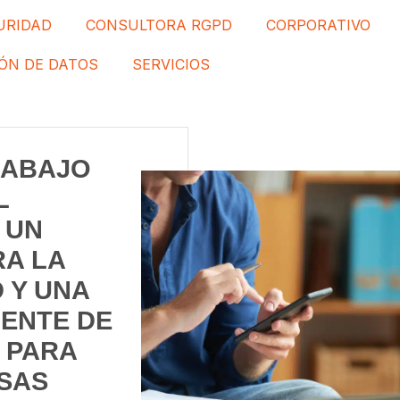
URIDAD
CONSULTORA RGPD
CORPORATIVO
ÓN DE DATOS
SERVICIOS
RABAJO
L
 UN
RA LA
 Y UNA
UENTE DE
 PARA
SAS