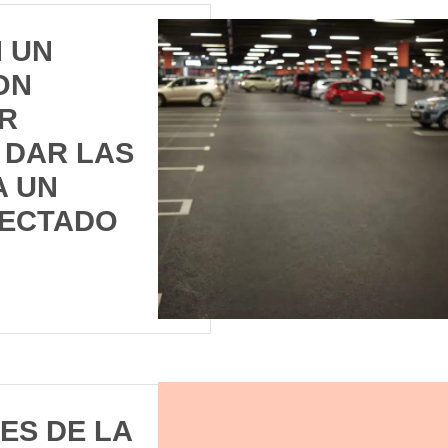
 UN
ON
OR
 DAR LAS
A UN
FECTADO
ES DE LA