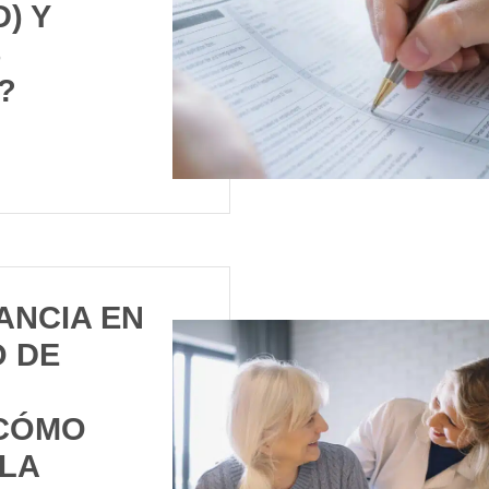
) Y
S
?
ANCIA EN
O DE
 CÓMO
LA