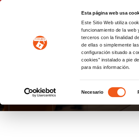
P
(+34) 963 122 868
info@forlopd.es
Esta página web usa cook
Este Sitio Web utiliza coo
PROTECCION DE DATOS
funcionamiento de la web y
terceros con la finalidad 
PREVENCIÓN DE BLANQUEO DE CAPITALES
Prevención de blanqueo de capitales y financiación del terrorismo (LPBCyFT)
ESQUEMA NACIONAL SEGURIDAD
de ellas o simplemente las
configuración situado a co
cookies” instalado a pie d
para más información.
PROTECCIÓN DE DA
Selección
Necesario
de
consentimiento