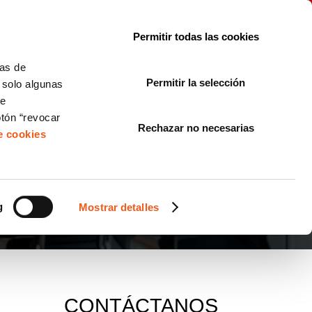
le con la normativa?
Sobre nosotros
Blog
FAQ
Contacto
Permitir todas las cookies
CORPORATE COMPLIANCE
LOPIVI
NORMAS ISO
+SOLUCIONES
cas de
Permitir la selección
, solo algunas
Diseño de Páginas Web para Empresas
de
otón “revocar
Rechazar no necesarias
de cookies
g
Mostrar detalles
CONTÁCTANOS