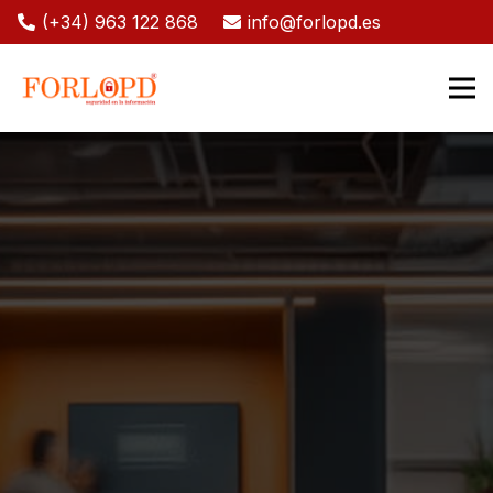
(+34) 963 122 868
info@forlopd.es