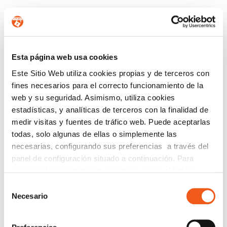
CONTÁCTANOS
Esta página web usa cookies
Nombre
Este Sitio Web utiliza cookies propias y de terceros con
fines necesarios para el correcto funcionamiento de la
web y su seguridad. Asimismo, utiliza cookies
Teléfono de contacto
estadísticas, y analíticas de terceros con la finalidad de
medir visitas y fuentes de tráfico web. Puede aceptarlas
todas, solo algunas de ellas o simplemente las
necesarias, configurando sus preferencias a través del
e-mail
panel de configuración situado a continuación. Para
revocar el consentimiento prestado, pulse el botón
“revocar cookies” instalado a pie de página. Puede
Selección
Provincia (opcional)
consultar nuestra política de cookies
política de cookies
Necesario
de
para más información.
consentimiento