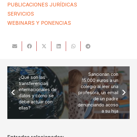
PUBLICACIONES JURÍDICAS
SERVICIOS
WEBINARS Y PONENCIAS
Sancionan con
¿Qué son las
15.000 euros a un
transferencias
colegio al leer una
internacionales de
profesora, un email
datos y cómo se
de un padre
debe actuar con
denunciando acoso
ellas?
a su hija
Entradas relacionadas: