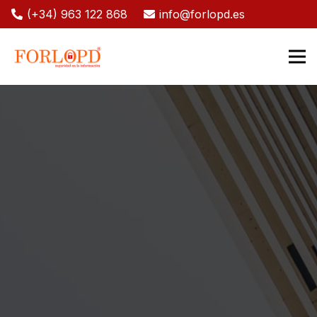
(+34) 963 122 868
info@forlopd.es