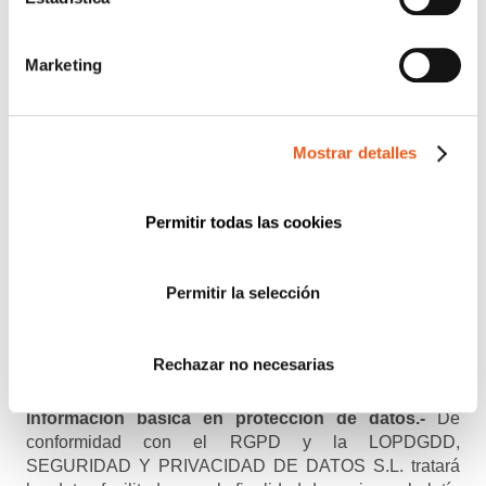
Regístrate para estar al día en
Protección de Datos
,
Ciberseguridad
,
Planes de Igualdad
,
Prevención del
Marketing
Acoso
,
Canal de Denuncias
,
eCommerce
,
Prevención de
Blanqueo de Capitales
y
Registro Retributivo
, entre otras
normativas que pueden afectar a tu empresa o entidad.
Mostrar detalles
Email
Recibirás un correo para confirmar la suscripción
Permitir todas las cookies
Permitir la selección
Nombre (opcional)
Rechazar no necesarias
Información básica en protección de datos.-
De
conformidad con el RGPD y la LOPDGDD,
SEGURIDAD Y PRIVACIDAD DE DATOS S.L. tratará