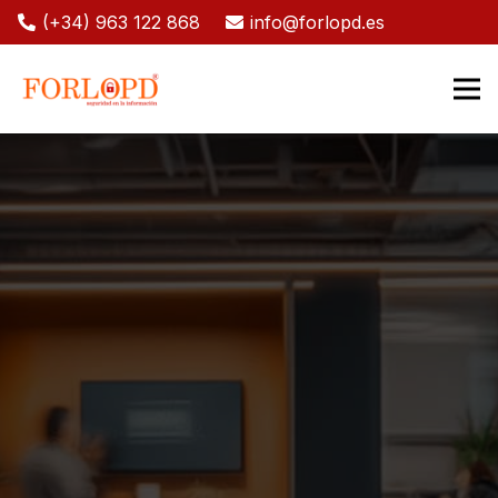
(+34) 963 122 868
info@forlopd.es