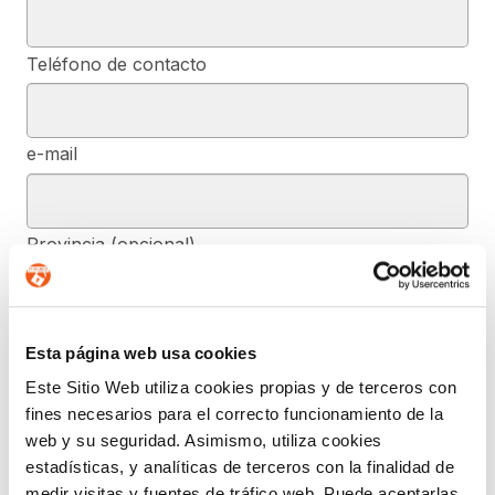
Teléfono de contacto
e-mail
Provincia (opcional)
Mensaje (opcional)
Esta página web usa cookies
Este Sitio Web utiliza cookies propias y de terceros con
fines necesarios para el correcto funcionamiento de la
De conformidad con el RGPD y la LOPDGDD, SEGURIDAD Y
web y su seguridad. Asimismo, utiliza cookies
PRIVACIDAD DE DATOS, S.L. tratará los datos facilitados, con la
estadísticas, y analíticas de terceros con la finalidad de
finalidad de contestar a las dudas y/o quejas planteadas a través
del presente formulario y facilitar la información solicitada. Podrá
medir visitas y fuentes de tráfico web. Puede aceptarlas