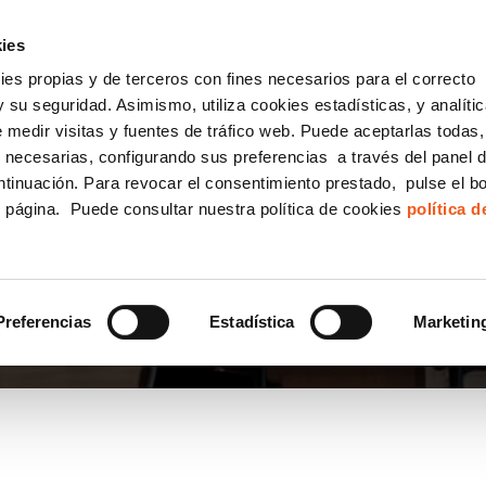
incha AQUÍ y solicita tu ANÁLISIS
¿Tu empresa cump
GRATUITO DE CUMPLIMIENTO
ies
kies propias y de terceros con fines necesarios para el correcto
IGUALDAD
CONSULTORÍA ECOMMERCE LSSI
CANAL DENUNCIAS
 su seguridad. Asimismo, utiliza cookies estadísticas, y analíti
de medir visitas y fuentes de tráfico web. Puede aceptarlas todas
Formación Bonificada para Empresas
 necesarias, configurando sus preferencias a través del panel 
ntinuación. Para revocar el consentimiento prestado, pulse el b
e página. Puede consultar nuestra política de cookies
política 
 HORIZONTAL
Preferencias
Estadística
Marketin