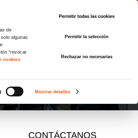
le con la normativa?
Sobre nosotros
Blog
FAQ
Contacto
Permitir todas las cookies
CORPORATE COMPLIANCE
LOPIVI
NORMAS ISO
+SOLUCIONES
cas de
Permitir la selección
, solo algunas
Diseño de Páginas Web para Empresas
de
otón “revocar
Rechazar no necesarias
de cookies
g
Mostrar detalles
CONTÁCTANOS