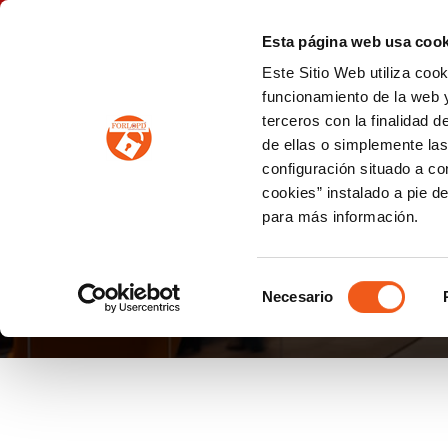
P
(+34) 963 122 868
info@forlopd.es
Esta página web usa cook
Este Sitio Web utiliza coo
PROTECCION DE DATOS
funcionamiento de la web y
terceros con la finalidad 
PREVENCIÓN DE BLANQUEO DE CAPITALES
Prevención de blanqueo de capitales y financiación del terrorismo (LPBCyFT)
ESQUEMA NACIONAL SEGURIDAD
de ellas o simplemente las
configuración situado a co
cookies” instalado a pie d
para más información.
LEY DE PROTECCIÓN
Selección
Necesario
de
consentimiento