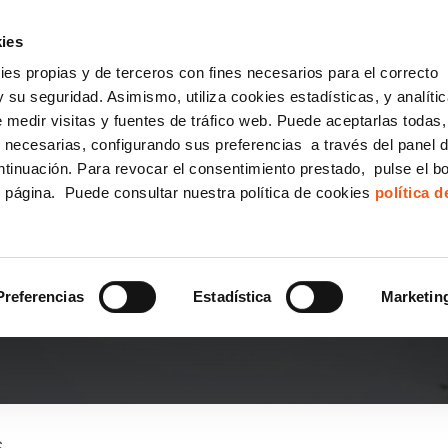
incha AQUÍ y solicita tu ANÁLISIS
¿Tu empresa cump
GRATUITO DE CUMPLIMIENTO
ies
kies propias y de terceros con fines necesarios para el correcto
IGUALDAD
CONSULTORÍA ECOMMERCE LSSI
CANAL DENUNCIAS
 su seguridad. Asimismo, utiliza cookies estadísticas, y analíti
de medir visitas y fuentes de tráfico web. Puede aceptarlas todas
Formación Bonificada para Empresas
 necesarias, configurando sus preferencias a través del panel 
ntinuación. Para revocar el consentimiento prestado, pulse el b
e página. Puede consultar nuestra política de cookies
política 
R UNA CÁMARA EN EL 
Preferencias
Estadística
Marketin
S