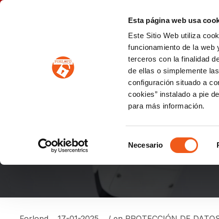
P
(+34) 963 122 868
info@forlopd.es
Esta página web usa cook
Este Sitio Web utiliza coo
PROTECCION DE DATOS
funcionamiento de la web y
terceros con la finalidad 
PREVENCIÓN DE BLANQUEO DE CAPITALES
Prevención de blanqueo de capitales y financiación del terrorismo (LPBCyFT)
ESQUEMA NACIONAL SEGURIDAD
de ellas o simplemente las
configuración situado a co
cookies” instalado a pie d
para más información.
¿SE PUEDE INSTALA
EDIFICIO?
Selección
Necesario
de
consentimiento
Forlopd
17-01-2025
/ en
PROTECCIÓN DE DATO