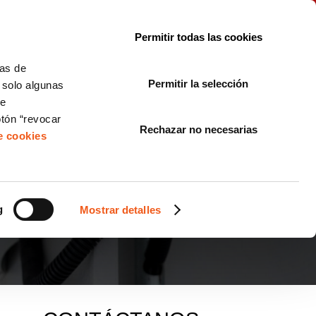
le con la normativa?
Sobre nosotros
Blog
FAQ
Contacto
Permitir todas las cookies
CORPORATE COMPLIANCE
LOPIVI
NORMAS ISO
+SOLUCIONES
cas de
Permitir la selección
, solo algunas
Diseño de Páginas Web para Empresas
de
otón “revocar
Rechazar no necesarias
de cookies
RELLANO DE UN
g
Mostrar detalles