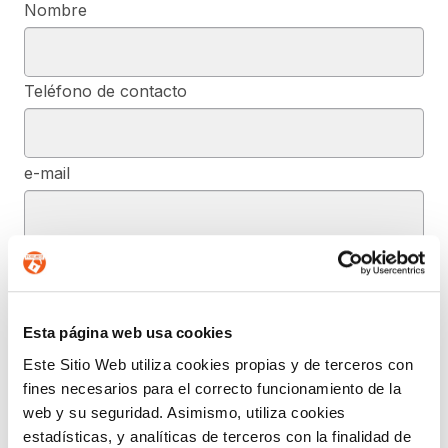
Nombre
Teléfono de contacto
e-mail
Provincia (opcional)
Esta página web usa cookies
Mensaje (opcional)
Este Sitio Web utiliza cookies propias y de terceros con
fines necesarios para el correcto funcionamiento de la
web y su seguridad. Asimismo, utiliza cookies
De conformidad con el RGPD y la LOPDGDD, SEGURIDAD Y
estadísticas, y analíticas de terceros con la finalidad de
PRIVACIDAD DE DATOS, S.L. tratará los datos facilitados, con la