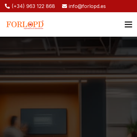
(+34) 963 122 868
info@forlopd.es