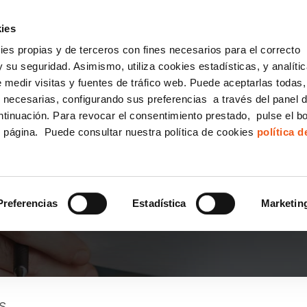
incha AQUÍ y solicita tu ANÁLISIS
¿Tu empresa cump
GRATUITO DE CUMPLIMIENTO
ies
kies propias y de terceros con fines necesarios para el correcto
IGUALDAD
CONSULTORÍA ECOMMERCE LSSI
CANAL DENUNCIAS
 su seguridad. Asimismo, utiliza cookies estadísticas, y analíti
de medir visitas y fuentes de tráfico web. Puede aceptarlas todas
Formación Bonificada para Empresas
 necesarias, configurando sus preferencias a través del panel 
ntinuación. Para revocar el consentimiento prestado, pulse el b
e página. Puede consultar nuestra política de cookies
política 
 DE DENUNCIAS NO ES
ENTAJA COMPETITIVA P
Preferencias
Estadística
Marketin
S