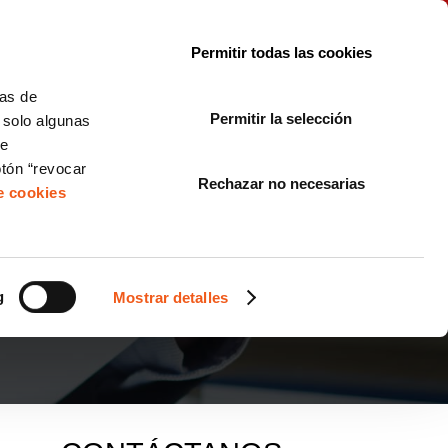
le con la normativa?
Sobre nosotros
Blog
FAQ
Contacto
Permitir todas las cookies
CORPORATE COMPLIANCE
LOPIVI
NORMAS ISO
+SOLUCIONES
cas de
Permitir la selección
, solo algunas
Diseño de Páginas Web para Empresas
de
otón “revocar
Rechazar no necesarias
de cookies
 SOLO UN REQUISITO
ARA TU EMPRESA?
g
Mostrar detalles