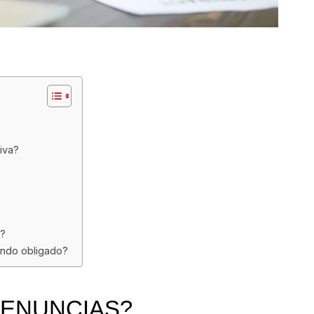
iva?
s?
ando obligado?
DENUNCIAS?