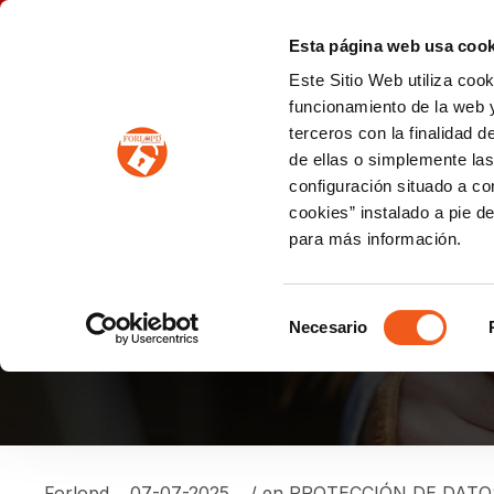
P
(+34) 963 122 868
info@forlopd.es
Esta página web usa cook
Este Sitio Web utiliza coo
PROTECCION DE DATOS
funcionamiento de la web y
terceros con la finalidad 
PREVENCIÓN DE BLANQUEO DE CAPITALES
Prevención de blanqueo de capitales y financiación del terrorismo (LPBCyFT)
ESQUEMA NACIONAL SEGURIDAD
de ellas o simplemente las
configuración situado a co
cookies” instalado a pie d
para más información.
¿POR QUÉ UN CANAL
LEGAL, SINO UNA V
Selección
Necesario
de
consentimiento
Forlopd
07-07-2025
/ en
PROTECCIÓN DE DATO