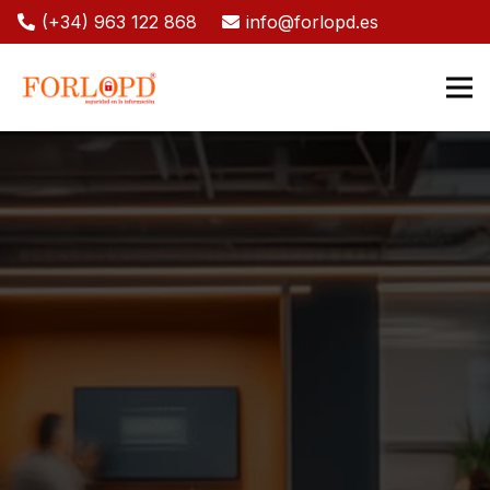
(+34) 963 122 868
info@forlopd.es