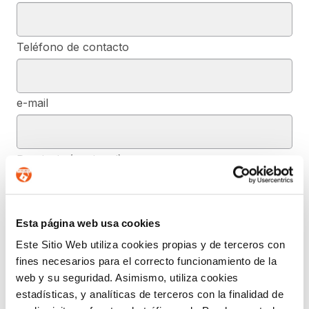
Teléfono de contacto
e-mail
Provincia (opcional)
Mensaje (opcional)
Esta página web usa cookies
Este Sitio Web utiliza cookies propias y de terceros con
fines necesarios para el correcto funcionamiento de la
De conformidad con el RGPD y la LOPDGDD, SEGURIDAD Y
web y su seguridad. Asimismo, utiliza cookies
PRIVACIDAD DE DATOS, S.L. tratará los datos facilitados, con la
estadísticas, y analíticas de terceros con la finalidad de
finalidad de contestar a las dudas y/o quejas planteadas a través