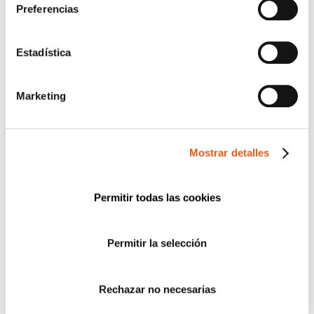
datos tal y como se describe anteriormente y se explica
Preferencias
con mayor detalle en la Política de Privacidad.
AUTORIZO el envío de comunicaciones
Estadística
comerciales.
Marketing
Enviar
Buscar:
Mostrar detalles
Permitir todas las cookies
CATEGORÍAS
ACUERDOS Y COLABORACIONES
Permitir la selección
AVISOS
CIBERSEGURIDAD
Rechazar no necesarias
COMPLIANCE