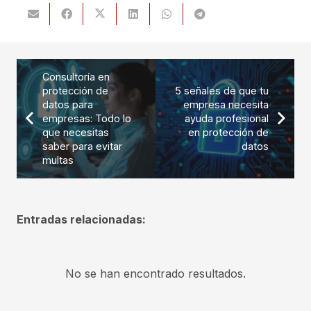
Consultoría en
protección de
5 señales de que tu
datos para
empresa necesita
empresas: Todo lo
ayuda profesional
que necesitas
en protección de
saber para evitar
datos
multas
Entradas relacionadas:
No se han encontrado resultados.