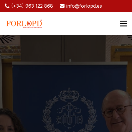
(+34) 963 122 868
info@forlopd.es