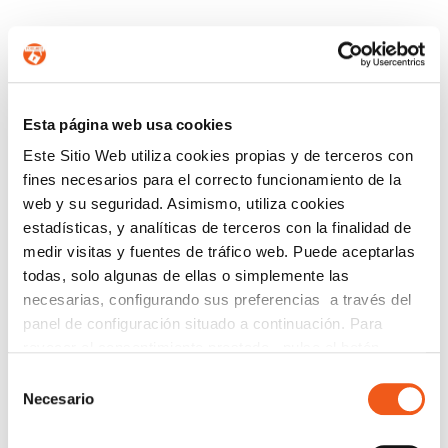
Email
Recibirás un correo para confirmar la suscripción
Esta página web usa cookies
Nombre (opcional)
Este Sitio Web utiliza cookies propias y de terceros con
fines necesarios para el correcto funcionamiento de la
web y su seguridad. Asimismo, utiliza cookies
estadísticas, y analíticas de terceros con la finalidad de
medir visitas y fuentes de tráfico web. Puede aceptarlas
Información básica en protección de datos.-
De
todas, solo algunas de ellas o simplemente las
conformidad con el RGPD y la LOPDGDD,
SEGURIDAD Y PRIVACIDAD DE DATOS S.L. tratará
necesarias, configurando sus preferencias a través del
los datos facilitados con la finalidad de enviar un boletín
panel de configuración situado a continuación. Para
informativo entre los suscriptores. Para obtener más
revocar el consentimiento prestado, pulse el botón
información acerca del tratamiento de sus datos y
“revocar cookies” instalado a pie de página. Puede
Selección
ejercer sus derechos, visite nuestra
política de privacidad
.
consultar nuestra política de cookies
política de cookies
Necesario
de
para más información.
consentimiento
ENTIENDO Y ACEPTO el tratamiento de mis