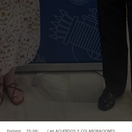
Forlopd
25-06-
/ en
ACUERDOS Y COLABORACIONES
,