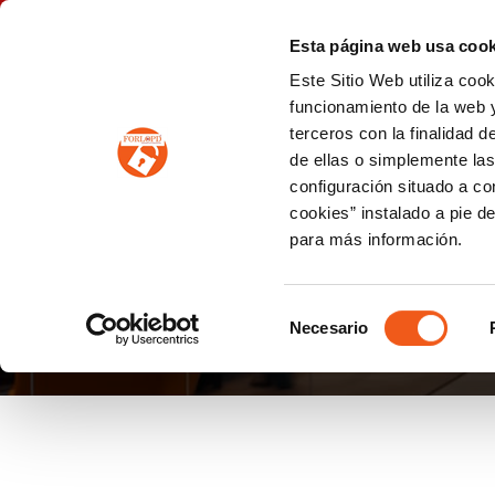
P
(+34) 963 122 868
info@forlopd.es
Esta página web usa cook
Este Sitio Web utiliza coo
PROTECCION DE DATOS
funcionamiento de la web y
terceros con la finalidad 
PREVENCIÓN DE BLANQUEO DE CAPITALES
Prevención de blanqueo de capitales y financiación del terrorismo (LPBCyFT)
ESQUEMA NACIONAL SEGURIDAD
de ellas o simplemente las
configuración situado a co
cookies” instalado a pie d
para más información.
IGUALDAD EN LA EM
Selección
Necesario
de
consentimiento