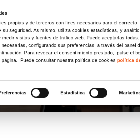
incha AQUÍ y solicita tu ANÁLISIS
¿Tu empresa cump
GRATUITO DE CUMPLIMIENTO
ies
kies propias y de terceros con fines necesarios para el correcto
IGUALDAD
CONSULTORÍA ECOMMERCE LSSI
CANAL DENUNCIAS
 su seguridad. Asimismo, utiliza cookies estadísticas, y analíti
de medir visitas y fuentes de tráfico web. Puede aceptarlas todas
Formación Bonificada para Empresas
 necesarias, configurando sus preferencias a través del panel 
ntinuación. Para revocar el consentimiento prestado, pulse el b
e página. Puede consultar nuestra política de cookies
política 
PRESA
Preferencias
Estadística
Marketin