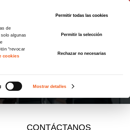
le con la normativa?
Sobre nosotros
Blog
FAQ
Contacto
Permitir todas las cookies
CORPORATE COMPLIANCE
LOPIVI
NORMAS ISO
+SOLUCIONES
cas de
Permitir la selección
, solo algunas
Diseño de Páginas Web para Empresas
de
otón “revocar
Rechazar no necesarias
de cookies
g
Mostrar detalles
CONTÁCTANOS