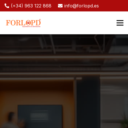
(+34) 963 122 868
info@forlopd.es