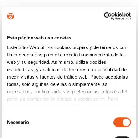
CONTÁCTANOS
Esta página web usa cookies
Nombre
Este Sitio Web utiliza cookies propias y de terceros con
fines necesarios para el correcto funcionamiento de la
web y su seguridad. Asimismo, utiliza cookies
estadísticas, y analíticas de terceros con la finalidad de
Teléfono de contacto
medir visitas y fuentes de tráfico web. Puede aceptarlas
todas, solo algunas de ellas o simplemente las
necesarias, configurando sus preferencias a través del
e-mail
panel de configuración situado a continuación. Para
revocar el consentimiento prestado, pulse el botón
“revocar cookies” instalado a pie de página. Puede
Selección
consultar nuestra política de cookies
política de cookies
Provincia (opcional)
Necesario
de
para más información.
consentimiento