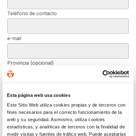
Teléfono de contacto
e-mail
Provincia (opcional)
Mensaje (opcional)
Esta página web usa cookies
Este Sitio Web utiliza cookies propias y de terceros con
fines necesarios para el correcto funcionamiento de la
De conformidad con el RGPD y la LOPDGDD, SEGURIDAD Y
web y su seguridad. Asimismo, utiliza cookies
PRIVACIDAD DE DATOS, S.L. tratará los datos facilitados, con la
finalidad de contestar a las dudas y/o quejas planteadas a través
estadísticas, y analíticas de terceros con la finalidad de
del presente formulario y facilitar la información solicitada. Podrá
medir visitas y fuentes de tráfico web. Puede aceptarlas
ejercer, si lo desea, los derechos de acceso, rectificación,