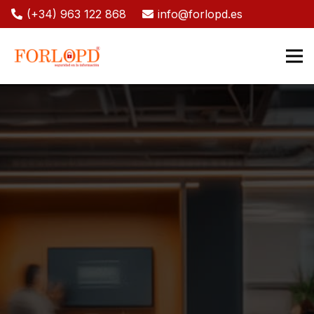
(+34) 963 122 868
info@forlopd.es