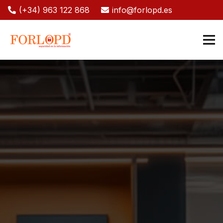
(+34) 963 122 868
info@forlopd.es