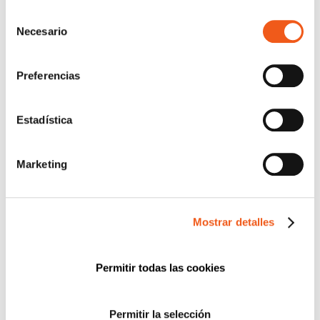
DATOS (DPO)?
“revocar cookies” instalado a pie de página. Puede
Selección
octubre 23, 2024
consultar nuestra política de cookies
política de cookies
Necesario
de
para más información.
Leer más
consentimiento
Preferencias
Estadística
Marketing
Mostrar detalles
Permitir todas las cookies
Permitir la selección