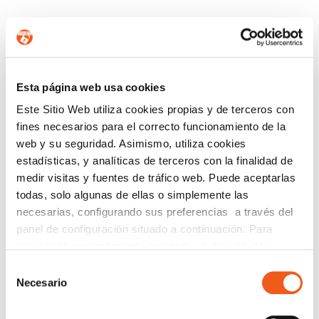
CONTÁCTANOS
Esta página web usa cookies
Nombre
Este Sitio Web utiliza cookies propias y de terceros con
fines necesarios para el correcto funcionamiento de la
web y su seguridad. Asimismo, utiliza cookies
estadísticas, y analíticas de terceros con la finalidad de
Teléfono de contacto
medir visitas y fuentes de tráfico web. Puede aceptarlas
todas, solo algunas de ellas o simplemente las
necesarias, configurando sus preferencias a través del
e-mail
panel de configuración situado a continuación. Para
revocar el consentimiento prestado, pulse el botón
“revocar cookies” instalado a pie de página. Puede
Selección
consultar nuestra política de cookies
política de cookies
Provincia (opcional)
Necesario
de
para más información.
consentimiento