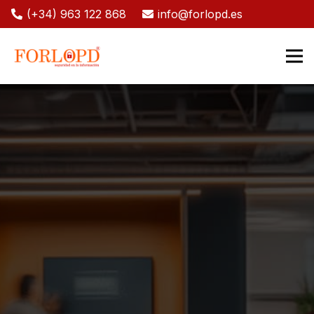
(+34) 963 122 868
info@forlopd.es