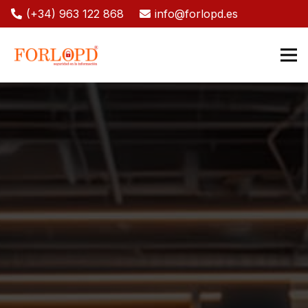
(+34) 963 122 868
info@forlopd.es