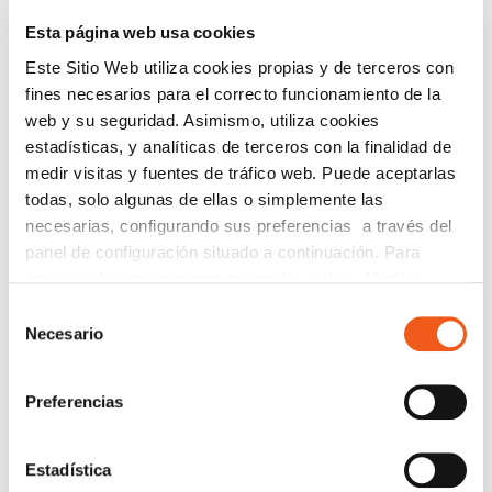
Esta página web usa cookies
Este Sitio Web utiliza cookies propias y de terceros con
fines necesarios para el correcto funcionamiento de la
web y su seguridad. Asimismo, utiliza cookies
estadísticas, y analíticas de terceros con la finalidad de
medir visitas y fuentes de tráfico web. Puede aceptarlas
todas, solo algunas de ellas o simplemente las
necesarias, configurando sus preferencias a través del
panel de configuración situado a continuación. Para
revocar el consentimiento prestado, pulse el botón
“revocar cookies” instalado a pie de página. Puede
Selección
CURSOS PARA EMPRENDEDORES
consultar nuestra política de cookies
política de cookies
Necesario
de
DE ALICANTE
para más información.
consentimiento
junio 11, 2021
Preferencias
Leer más
Estadística