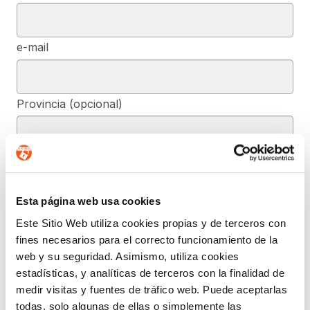
e-mail
Provincia (opcional)
Mensaje (opcional)
Esta página web usa cookies
De conformidad con el RGPD y la LOPDGDD, SEGURIDAD Y
Este Sitio Web utiliza cookies propias y de terceros con
PRIVACIDAD DE DATOS, S.L. tratará los datos facilitados, con la
fines necesarios para el correcto funcionamiento de la
finalidad de contestar a las dudas y/o quejas planteadas a través
del presente formulario y facilitar la información solicitada. Podrá
web y su seguridad. Asimismo, utiliza cookies
ejercer, si lo desea, los derechos de acceso, rectificación,
estadísticas, y analíticas de terceros con la finalidad de
supresión, y demás reconocidos en la normativa mencionada. Para
obtener más información acerca de cómo estamos tratando sus
medir visitas y fuentes de tráfico web. Puede aceptarlas
datos, acceda a nuestra política de privacidad.
todas, solo algunas de ellas o simplemente las