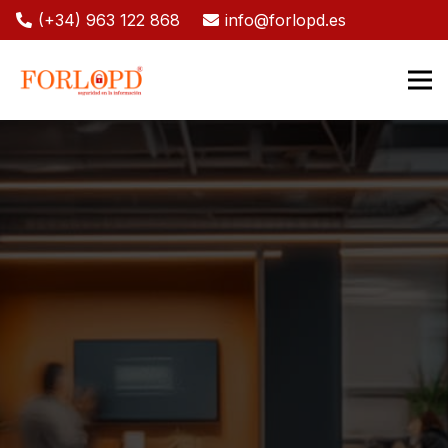
(+34) 963 122 868
info@forlopd.es