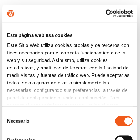
CONTÁCTANOS
Esta página web usa cookies
Nombre
Este Sitio Web utiliza cookies propias y de terceros con
fines necesarios para el correcto funcionamiento de la
web y su seguridad. Asimismo, utiliza cookies
Teléfono de contacto
estadísticas, y analíticas de terceros con la finalidad de
medir visitas y fuentes de tráfico web. Puede aceptarlas
todas, solo algunas de ellas o simplemente las
necesarias, configurando sus preferencias a través del
e-mail
panel de configuración situado a continuación. Para
revocar el consentimiento prestado, pulse el botón
“revocar cookies” instalado a pie de página. Puede
Selección
Provincia (opcional)
consultar nuestra política de cookies
política de cookies
Necesario
de
para más información.
consentimiento