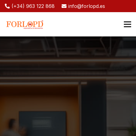
(+34) 963 122 868
info@forlopd.es