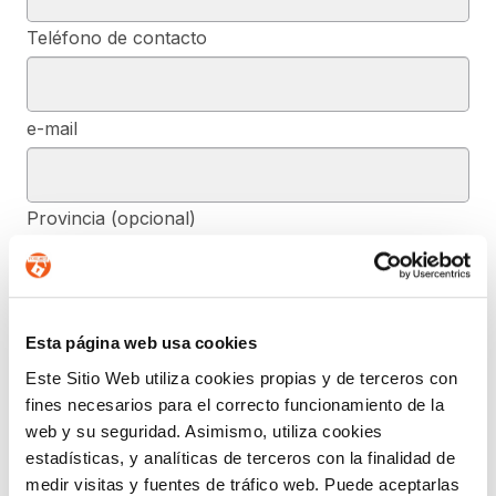
Teléfono de contacto
e-mail
Provincia (opcional)
Mensaje (opcional)
Esta página web usa cookies
Este Sitio Web utiliza cookies propias y de terceros con
fines necesarios para el correcto funcionamiento de la
De conformidad con el RGPD y la LOPDGDD, SEGURIDAD Y
PRIVACIDAD DE DATOS, S.L. tratará los datos facilitados, con la
web y su seguridad. Asimismo, utiliza cookies
finalidad de contestar a las dudas y/o quejas planteadas a través
estadísticas, y analíticas de terceros con la finalidad de
del presente formulario y facilitar la información solicitada. Podrá
ejercer, si lo desea, los derechos de acceso, rectificación,
medir visitas y fuentes de tráfico web. Puede aceptarlas
supresión, y demás reconocidos en la normativa mencionada. Para