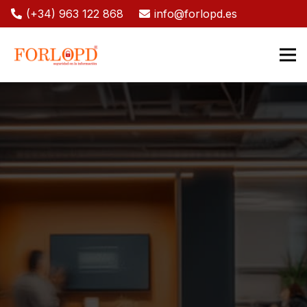
(+34) 963 122 868
info@forlopd.es