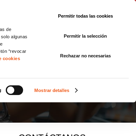
le con la normativa?
Sobre nosotros
Blog
FAQ
Contacto
Permitir todas las cookies
CORPORATE COMPLIANCE
LOPIVI
NORMAS ISO
+SOLUCIONES
cas de
Permitir la selección
, solo algunas
Diseño de Páginas Web para Empresas
de
otón “revocar
Rechazar no necesarias
de cookies
CÓMO SE PODRÍA
g
Mostrar detalles