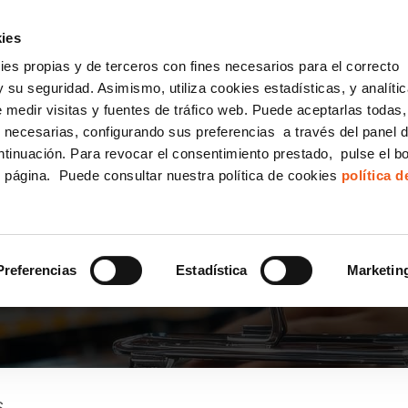
incha AQUÍ y solicita tu ANÁLISIS
¿Tu empresa cump
GRATUITO DE CUMPLIMIENTO
ies
kies propias y de terceros con fines necesarios para el correcto
IGUALDAD
CONSULTORÍA ECOMMERCE LSSI
CANAL DENUNCIAS
 su seguridad. Asimismo, utiliza cookies estadísticas, y analíti
de medir visitas y fuentes de tráfico web. Puede aceptarlas todas
Formación Bonificada para Empresas
 necesarias, configurando sus preferencias a través del panel 
ntinuación. Para revocar el consentimiento prestado, pulse el b
e página. Puede consultar nuestra política de cookies
política 
LO DE AMAZON AWS Y 
TASE A MI SISTEMA?
Preferencias
Estadística
Marketin
S