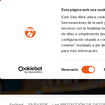
P
(+34) 963 122 868
info@forlopd.es
Esta página web usa cook
Este Sitio Web utiliza coo
PROTECCION DE DATOS
funcionamiento de la web y
terceros con la finalidad 
PREVENCIÓN DE BLANQUEO DE CAPITALES
Prevención de blanqueo de capitales y financiación del terrorismo (LPBCyFT)
ESQUEMA NACIONAL SEGURIDAD
de ellas o simplemente las
configuración situado a co
cookies” instalado a pie d
para más información.
¿QUÉ CAUSÓ EL FAL
PREVENIR QUE AFEC
Selección
Necesario
de
consentimiento
Forlopd
23-10-2025
/ en
PROTECCIÓN DE DATO