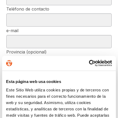
Teléfono de contacto
e-mail
Provincia (opcional)
Mensaje (opcional)
Esta página web usa cookies
Este Sitio Web utiliza cookies propias y de terceros con
fines necesarios para el correcto funcionamiento de la
De conformidad con el RGPD y la LOPDGDD, SEGURIDAD Y
PRIVACIDAD DE DATOS, S.L. tratará los datos facilitados, con la
web y su seguridad. Asimismo, utiliza cookies
finalidad de contestar a las dudas y/o quejas planteadas a través
estadísticas, y analíticas de terceros con la finalidad de
del presente formulario y facilitar la información solicitada. Podrá
ejercer, si lo desea, los derechos de acceso, rectificación,
medir visitas y fuentes de tráfico web. Puede aceptarlas
supresión, y demás reconocidos en la normativa mencionada. Para