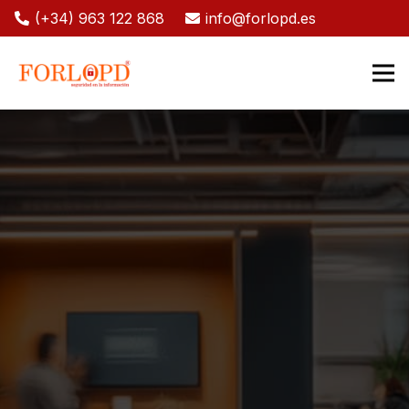
(+34) 963 122 868
info@forlopd.es