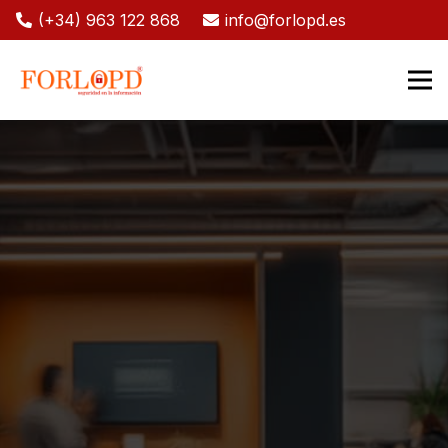
(+34) 963 122 868
info@forlopd.es