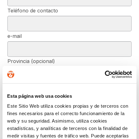
Teléfono de contacto
e-mail
Provincia (opcional)
Mensaje (opcional)
Esta página web usa cookies
Este Sitio Web utiliza cookies propias y de terceros con
fines necesarios para el correcto funcionamiento de la
De conformidad con el RGPD y la LOPDGDD, SEGURIDAD Y
PRIVACIDAD DE DATOS, S.L. tratará los datos facilitados, con la
web y su seguridad. Asimismo, utiliza cookies
finalidad de contestar a las dudas y/o quejas planteadas a través
estadísticas, y analíticas de terceros con la finalidad de
del presente formulario y facilitar la información solicitada. Podrá
ejercer, si lo desea, los derechos de acceso, rectificación,
medir visitas y fuentes de tráfico web. Puede aceptarlas
supresión, y demás reconocidos en la normativa mencionada. Para