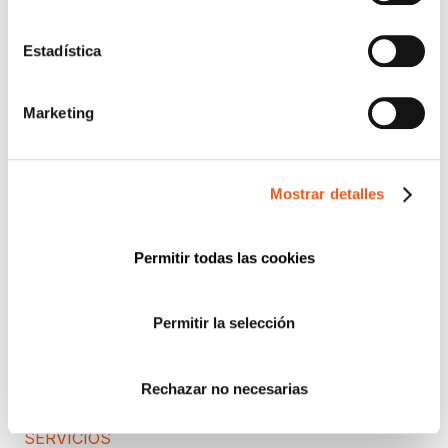
CIBERSEGURIDAD
COMPLIANCE
Estadística
CONSULTORA RGPD
CORPORATIVO
Marketing
DERECHOS RGPD
ECOMMERCE
Mostrar detalles
ENTREVISTAS
FORMACIÓN
IGUALDAD
Permitir todas las cookies
NEWS
POLÍTICA DE COOKIES
Permitir la selección
PREMIOS
PROTECCIÓN DE DATOS
Rechazar no necesarias
PUBLICACIONES JURÍDICAS
SERVICIOS