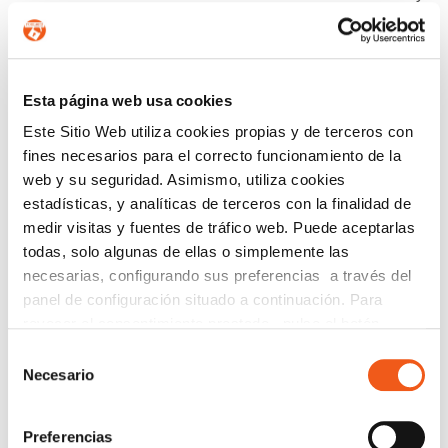
ejercer sus derechos, visite nuestra
política de privacidad
.
ENTIENDO Y ACEPTO el tratamiento de mis
datos tal y como se describe anteriormente y se explica
Esta página web usa cookies
con mayor detalle en la Política de Privacidad.
Este Sitio Web utiliza cookies propias y de terceros con
AUTORIZO el envío de comunicaciones
fines necesarios para el correcto funcionamiento de la
comerciales.
web y su seguridad. Asimismo, utiliza cookies
estadísticas, y analíticas de terceros con la finalidad de
Enviar
medir visitas y fuentes de tráfico web. Puede aceptarlas
todas, solo algunas de ellas o simplemente las
necesarias, configurando sus preferencias a través del
Buscar:
panel de configuración situado a continuación. Para
revocar el consentimiento prestado, pulse el botón
“revocar cookies” instalado a pie de página. Puede
Selección
CATEGORÍAS
consultar nuestra política de cookies
política de cookies
Necesario
de
para más información.
consentimiento
ACUERDOS Y COLABORACIONES
AVISOS
Preferencias