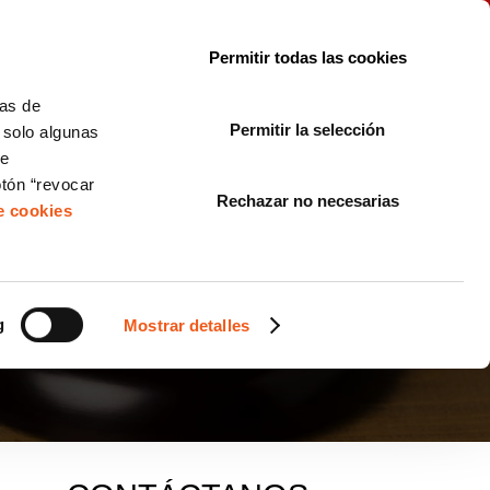
le con la normativa?
Sobre nosotros
Blog
FAQ
Contacto
Permitir todas las cookies
CORPORATE COMPLIANCE
LOPIVI
NORMAS ISO
+SOLUCIONES
cas de
Permitir la selección
, solo algunas
Diseño de Páginas Web para Empresas
de
otón “revocar
Rechazar no necesarias
de cookies
IÓN DE BLANQUEO
g
Mostrar detalles