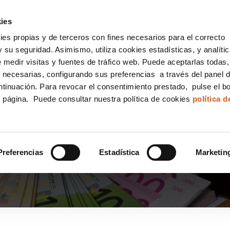
incha AQUÍ y solicita tu ANÁLISIS
¿Tu empresa cump
GRATUITO DE CUMPLIMIENTO
ies
kies propias y de terceros con fines necesarios para el correcto
IGUALDAD
CONSULTORÍA ECOMMERCE LSSI
CANAL DENUNCIAS
 su seguridad. Asimismo, utiliza cookies estadísticas, y analíti
de medir visitas y fuentes de tráfico web. Puede aceptarlas todas
Formación Bonificada para Empresas
 necesarias, configurando sus preferencias a través del panel 
ntinuación. Para revocar el consentimiento prestado, pulse el b
e página. Puede consultar nuestra política de cookies
política 
NTES SOBRE PREVENC
Preferencias
Estadística
Marketin