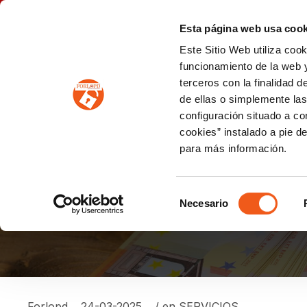
P
(+34) 963 122 868
info@forlopd.es
Esta página web usa cook
Este Sitio Web utiliza coo
PROTECCION DE DATOS
funcionamiento de la web y
terceros con la finalidad 
PREVENCIÓN DE BLANQUEO DE CAPITALES
Prevención de blanqueo de capitales y financiación del terrorismo (LPBCyFT)
ESQUEMA NACIONAL SEGURIDAD
de ellas o simplemente las
configuración situado a co
cookies” instalado a pie d
para más información.
PREGUNTAS FRECUE
DE CAPITALES
Selección
Necesario
de
consentimiento
Forlopd
24-03-2025
/ en
SERVICIOS