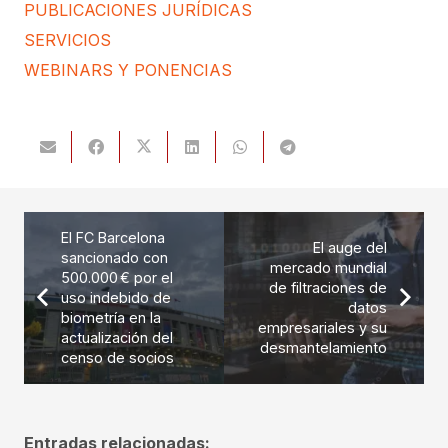
PUBLICACIONES JURÍDICAS
SERVICIOS
WEBINARS Y PONENCIAS
El FC Barcelona
El auge del
sancionado con
mercado mundial
500.000 € por el
de filtraciones de
uso indebido de
datos
biometría en la
empresariales y su
actualización del
desmantelamiento
censo de socios
Entradas relacionadas: