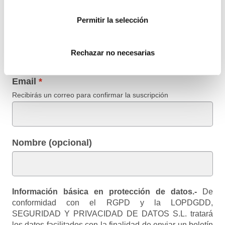
Regístrate para estar al día en
Protección de Datos
,
Permitir la selección
Ciberseguridad
,
Planes de Igualdad
,
Prevención del
Acoso
,
Canal de Denuncias
,
eCommerce
,
Prevención de
Blanqueo de Capitales
y
Registro Retributivo
, entre otras
Rechazar no necesarias
normativas que pueden afectar a tu empresa o entidad.
Email
Recibirás un correo para confirmar la suscripción
Nombre (opcional)
Información básica en protección de datos.-
De
conformidad con el RGPD y la LOPDGDD,
SEGURIDAD Y PRIVACIDAD DE DATOS S.L. tratará
los datos facilitados con la finalidad de enviar un boletín