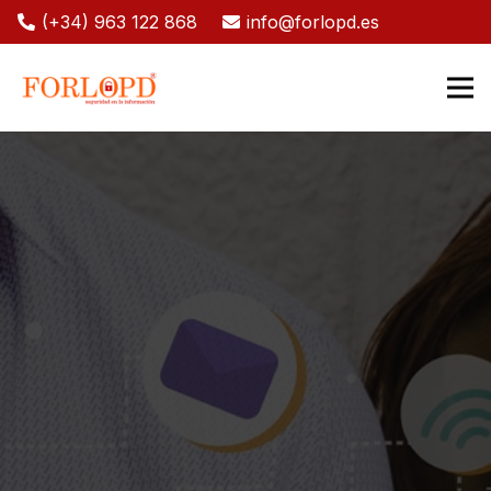
(+34) 963 122 868
info@forlopd.es