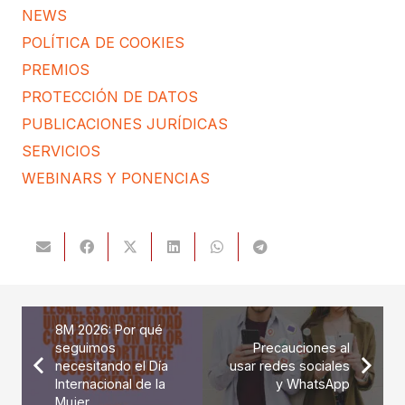
NEWS
POLÍTICA DE COOKIES
PREMIOS
PROTECCIÓN DE DATOS
PUBLICACIONES JURÍDICAS
SERVICIOS
WEBINARS Y PONENCIAS
8M 2026: Por qué
seguimos
Precauciones al
necesitando el Día
usar redes sociales
Internacional de la
y WhatsApp
Mujer