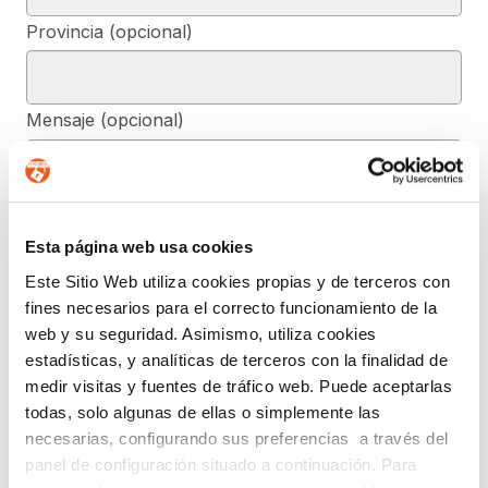
Provincia (opcional)
Mensaje (opcional)
De conformidad con el RGPD y la LOPDGDD, SEGURIDAD Y
PRIVACIDAD DE DATOS, S.L. tratará los datos facilitados, con la
Esta página web usa cookies
finalidad de contestar a las dudas y/o quejas planteadas a través
del presente formulario y facilitar la información solicitada. Podrá
Este Sitio Web utiliza cookies propias y de terceros con
ejercer, si lo desea, los derechos de acceso, rectificación,
supresión, y demás reconocidos en la normativa mencionada. Para
fines necesarios para el correcto funcionamiento de la
obtener más información acerca de cómo estamos tratando sus
web y su seguridad. Asimismo, utiliza cookies
datos, acceda a nuestra política de privacidad.
estadísticas, y analíticas de terceros con la finalidad de
ENTIENDO Y ACEPTO el tratamiento de mis
medir visitas y fuentes de tráfico web. Puede aceptarlas
datos tal y como se describe anteriormente y se
todas, solo algunas de ellas o simplemente las
explica con mayor detalle en la Política de
necesarias, configurando sus preferencias a través del
Privacidad.(Su negativa a facilitarnos la
autorización implicará la imposibilidad de tratar
panel de configuración situado a continuación. Para