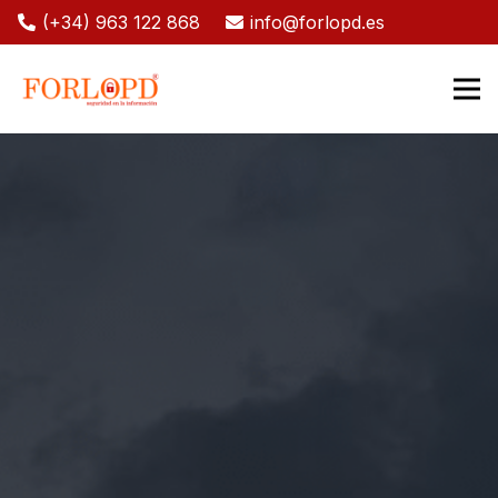
(+34) 963 122 868
info@forlopd.es