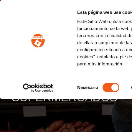
P
(+34) 963 122 868
info@forlopd.es
Esta página web usa cook
Este Sitio Web utiliza coo
PROTECCION DE DATOS
funcionamiento de la web y
terceros con la finalidad 
PREVENCIÓN DE BLANQUEO DE CAPITALES
Prevención de blanqueo de capitales y financiación del terrorismo (LPBCyFT)
ESQUEMA NACIONAL SEGURIDAD
de ellas o simplemente las
configuración situado a co
cookies” instalado a pie d
para más información.
LA XUNTA VULNERÓ 
INFORMACIÓN DE GA
Selección
Necesario
de
SUPERMERCADOS
consentimiento