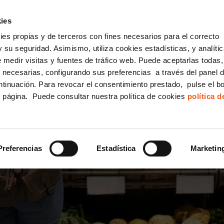
incha AQUÍ y solicita tu ANÁLISIS
¿Tu empresa cump
GRATUITO DE CUMPLIMIENTO
ies
kies propias y de terceros con fines necesarios para el correcto
IGUALDAD
CONSULTORÍA ECOMMERCE LSSI
CANAL DENUNCIAS
 su seguridad. Asimismo, utiliza cookies estadísticas, y analíti
de medir visitas y fuentes de tráfico web. Puede aceptarlas todas
Formación Bonificada para Empresas
 necesarias, configurando sus preferencias a través del panel 
ntinuación. Para revocar el consentimiento prestado, pulse el b
e página. Puede consultar nuestra política de cookies
política 
LA PROTECCIÓN DE DA
LLEGOS A UNA CADENA
Preferencias
Estadística
Marketin