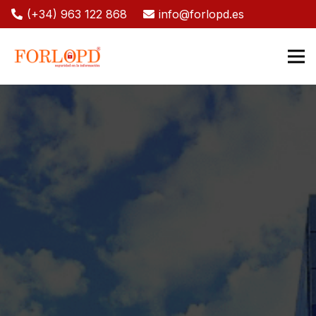
(+34) 963 122 868
info@forlopd.es