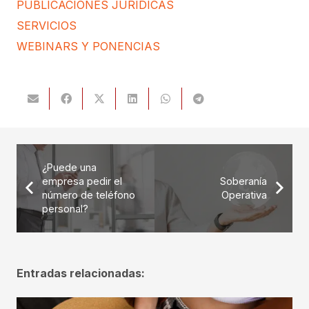
PUBLICACIONES JURÍDICAS
SERVICIOS
WEBINARS Y PONENCIAS
¿Puede una
empresa pedir el
Soberanía
número de teléfono
Operativa
personal?
Entradas relacionadas: