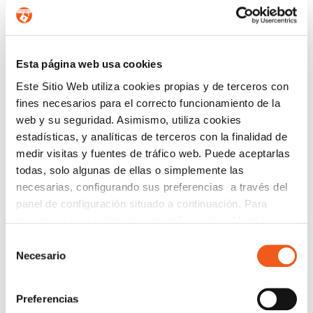
Regístrate para estar al día en
Protección de Datos
,
Ciberseguridad
,
Planes de Igualdad
,
Prevención del
Acoso
,
Canal de Denuncias
,
eCommerce
,
Prevención de
Esta página web usa cookies
Blanqueo de Capitales
y
Registro Retributivo
, entre otras
normativas que pueden afectar a tu empresa o entidad.
Este Sitio Web utiliza cookies propias y de terceros con
fines necesarios para el correcto funcionamiento de la
Email
web y su seguridad. Asimismo, utiliza cookies
Recibirás un correo para confirmar la suscripción
estadísticas, y analíticas de terceros con la finalidad de
medir visitas y fuentes de tráfico web. Puede aceptarlas
todas, solo algunas de ellas o simplemente las
necesarias, configurando sus preferencias a través del
Nombre (opcional)
panel de configuración situado a continuación. Para
revocar el consentimiento prestado, pulse el botón
“revocar cookies” instalado a pie de página. Puede
Selección
consultar nuestra política de cookies
política de cookies
Necesario
de
Información básica en protección de datos.-
De
para más información.
consentimiento
conformidad con el RGPD y la LOPDGDD,
SEGURIDAD Y PRIVACIDAD DE DATOS S.L. tratará
Preferencias
los datos facilitados con la finalidad de enviar un boletín