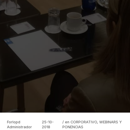
Forlopd
25-10-
/ en
CORPORATIVO
,
WEBINARS Y
Administrador
2018
PONENCIAS