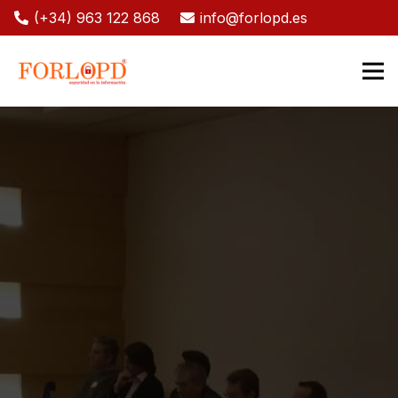
(+34) 963 122 868
info@forlopd.es