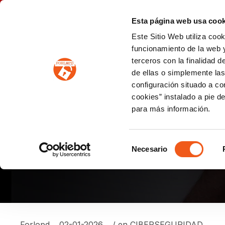
P
(+34) 963 122 868
info@forlopd.es
Esta página web usa cook
Este Sitio Web utiliza coo
PROTECCION DE DATOS
funcionamiento de la web y
terceros con la finalidad 
PREVENCIÓN DE BLANQUEO DE CAPITALES
Prevención de blanqueo de capitales y financiación del terrorismo (LPBCyFT)
ESQUEMA NACIONAL SEGURIDAD
de ellas o simplemente las
configuración situado a co
cookies” instalado a pie d
para más información.
¿CÓMO SABER SI TU
WEB?
Selección
Necesario
de
consentimiento
Forlopd
02-01-2026
/ en
CIBERSEGURIDAD