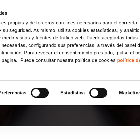
incha AQUÍ y solicita tu ANÁLISIS
¿Tu empresa cump
GRATUITO DE CUMPLIMIENTO
ies
kies propias y de terceros con fines necesarios para el correcto
IGUALDAD
CONSULTORÍA ECOMMERCE LSSI
CANAL DENUNCIAS
 su seguridad. Asimismo, utiliza cookies estadísticas, y analíti
de medir visitas y fuentes de tráfico web. Puede aceptarlas todas
Formación Bonificada para Empresas
 necesarias, configurando sus preferencias a través del panel 
ntinuación. Para revocar el consentimiento prestado, pulse el b
e página. Puede consultar nuestra política de cookies
política 
S DATOS SE ENCUENTR
Preferencias
Estadística
Marketin