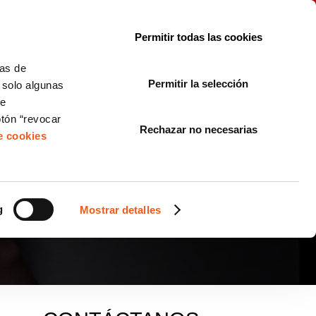
le con la normativa?
Sobre nosotros
Blog
FAQ
Contacto
Permitir todas las cookies
CORPORATE COMPLIANCE
LOPIVI
NORMAS ISO
+SOLUCIONES
cas de
Permitir la selección
, solo algunas
Diseño de Páginas Web para Empresas
de
otón “revocar
Rechazar no necesarias
de cookies
AN EN LA DARK
g
Mostrar detalles