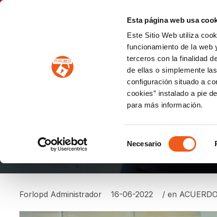
P
(+34) 963 122 868
info@forlopd.es
Esta página web usa cook
Este Sitio Web utiliza coo
PROTECCION DE DATOS
funcionamiento de la web y
terceros con la finalidad 
PREVENCIÓN DE BLANQUEO DE CAPITALES
Prevención de blanqueo de capitales y financiación del terrorismo (LPBCyFT)
ESQUEMA NACIONAL SEGURIDAD
de ellas o simplemente las
configuración situado a co
cookies” instalado a pie d
para más información.
ACUERDO DE COLAB
Selección
Necesario
de
consentimiento
Forlopd Administrador
16-06-2022
/ en
ACUERDO