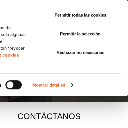
le con la normativa?
Sobre nosotros
Blog
FAQ
Contacto
Permitir todas las cookies
CORPORATE COMPLIANCE
LOPIVI
NORMAS ISO
+SOLUCIONES
cas de
Permitir la selección
, solo algunas
Diseño de Páginas Web para Empresas
de
otón “revocar
Rechazar no necesarias
de cookies
OBE Y FORLOPD
g
Mostrar detalles
CONTÁCTANOS