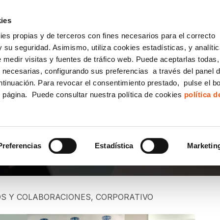
incha AQUÍ y solicita tu ANÁLISIS
¿Tu empresa cump
GRATUITO DE CUMPLIMIENTO
ies
kies propias y de terceros con fines necesarios para el correcto
IGUALDAD
CONSULTORÍA ECOMMERCE LSSI
CANAL DENUNCIAS
 su seguridad. Asimismo, utiliza cookies estadísticas, y analíti
de medir visitas y fuentes de tráfico web. Puede aceptarlas todas
Formación Bonificada para Empresas
 necesarias, configurando sus preferencias a través del panel 
ntinuación. Para revocar el consentimiento prestado, pulse el b
e página. Puede consultar nuestra política de cookies
política 
ORACIÓN ENTRE SERC
Preferencias
Estadística
Marketin
S Y COLABORACIONES
,
CORPORATIVO