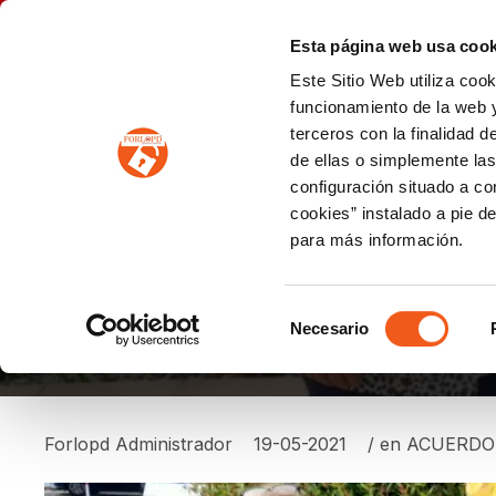
P
(+34) 963 122 868
info@forlopd.es
Esta página web usa cook
Este Sitio Web utiliza coo
PROTECCION DE DATOS
funcionamiento de la web y
terceros con la finalidad 
PREVENCIÓN DE BLANQUEO DE CAPITALES
Prevención de blanqueo de capitales y financiación del terrorismo (LPBCyFT)
ESQUEMA NACIONAL SEGURIDAD
de ellas o simplemente las
configuración situado a co
cookies” instalado a pie d
para más información.
ACUERDO DE FORLO
Selección
Necesario
de
consentimiento
Forlopd Administrador
19-05-2021
/ en
ACUERDO