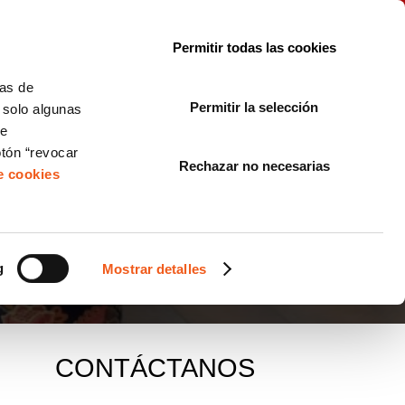
le con la normativa?
Sobre nosotros
Blog
FAQ
Contacto
Permitir todas las cookies
CORPORATE COMPLIANCE
LOPIVI
NORMAS ISO
+SOLUCIONES
cas de
Permitir la selección
, solo algunas
Diseño de Páginas Web para Empresas
de
otón “revocar
Rechazar no necesarias
de cookies
g
Mostrar detalles
CONTÁCTANOS