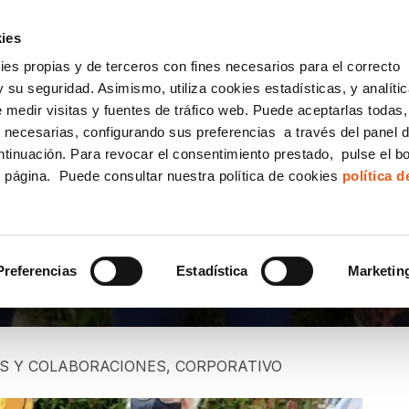
incha AQUÍ y solicita tu ANÁLISIS
¿Tu empresa cump
GRATUITO DE CUMPLIMIENTO
ies
kies propias y de terceros con fines necesarios para el correcto
IGUALDAD
CONSULTORÍA ECOMMERCE LSSI
CANAL DENUNCIAS
 su seguridad. Asimismo, utiliza cookies estadísticas, y analíti
de medir visitas y fuentes de tráfico web. Puede aceptarlas todas
Formación Bonificada para Empresas
 necesarias, configurando sus preferencias a través del panel 
ntinuación. Para revocar el consentimiento prestado, pulse el b
e página. Puede consultar nuestra política de cookies
política 
PD CON AEMPAE
Preferencias
Estadística
Marketin
S Y COLABORACIONES
,
CORPORATIVO