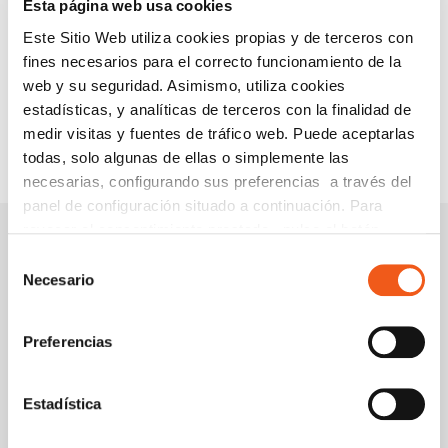
Esta página web usa cookies
PUBLICACIONES JURÍDICAS
Este Sitio Web utiliza cookies propias y de terceros con
SERVICIOS
fines necesarios para el correcto funcionamiento de la
WEBINARS Y PONENCIAS
web y su seguridad. Asimismo, utiliza cookies
estadísticas, y analíticas de terceros con la finalidad de
medir visitas y fuentes de tráfico web. Puede aceptarlas
todas, solo algunas de ellas o simplemente las
necesarias, configurando sus preferencias a través del
panel de configuración situado a continuación. Para
revocar el consentimiento prestado, pulse el botón
“revocar cookies” instalado a pie de página. Puede
Selección
La importancia de
LARISA HARABOR
consultar nuestra política de cookies
política de cookies
Necesario
de
las Copias de
SE CERTIFICA
para más información.
consentimiento
Seguridad
COMO D.P.D.
Preferencias
Estadística
Entradas relacionadas: