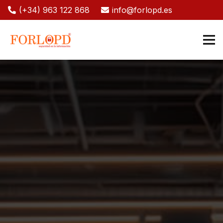
(+34) 963 122 868
info@forlopd.es