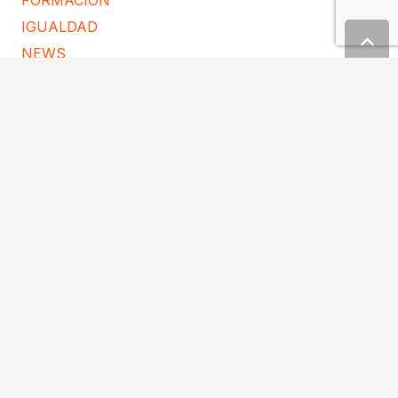
IGUALDAD
NEWS
POLÍTICA DE COOKIES
PREMIOS
PROTECCIÓN DE DATOS
PUBLICACIONES JURÍDICAS
SERVICIOS
WEBINARS Y PONENCIAS