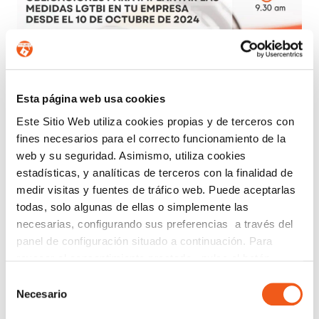
Esta página web usa cookies
Este Sitio Web utiliza cookies propias y de terceros con
fines necesarios para el correcto funcionamiento de la
web y su seguridad. Asimismo, utiliza cookies
estadísticas, y analíticas de terceros con la finalidad de
medir visitas y fuentes de tráfico web. Puede aceptarlas
todas, solo algunas de ellas o simplemente las
necesarias, configurando sus preferencias a través del
INVITACIÓN WEBINAR:
panel de configuración situado a continuación. Para
OBLIGACIONES LGTBI PARA
revocar el consentimiento prestado, pulse el botón
EMPRESAS
“revocar cookies” instalado a pie de página. Puede
Selección
octubre 17, 2024
consultar nuestra política de cookies
política de cookies
Necesario
de
Leer más
para más información.
consentimiento