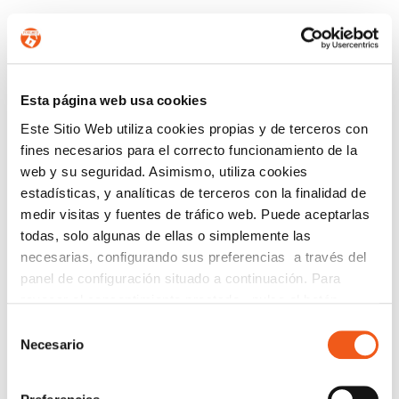
CONTÁCTANOS
Esta página web usa cookies
Nombre
Este Sitio Web utiliza cookies propias y de terceros con
fines necesarios para el correcto funcionamiento de la
web y su seguridad. Asimismo, utiliza cookies
Teléfono de contacto
estadísticas, y analíticas de terceros con la finalidad de
medir visitas y fuentes de tráfico web. Puede aceptarlas
todas, solo algunas de ellas o simplemente las
necesarias, configurando sus preferencias a través del
e-mail
panel de configuración situado a continuación. Para
revocar el consentimiento prestado, pulse el botón
“revocar cookies” instalado a pie de página. Puede
Selección
Provincia (opcional)
consultar nuestra política de cookies
política de cookies
Necesario
de
para más información.
consentimiento