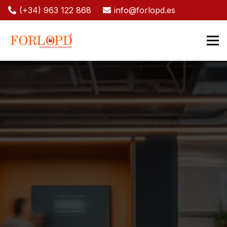
(+34) 963 122 868
info@forlopd.es