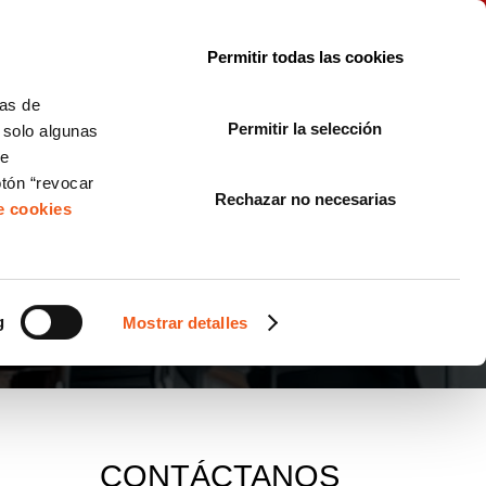
le con la normativa?
Sobre nosotros
Blog
FAQ
Contacto
Permitir todas las cookies
CORPORATE COMPLIANCE
LOPIVI
NORMAS ISO
+SOLUCIONES
cas de
Permitir la selección
, solo algunas
Diseño de Páginas Web para Empresas
de
otón “revocar
Rechazar no necesarias
de cookies
g
Mostrar detalles
CONTÁCTANOS