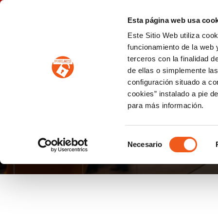
P
(+34) 963 122 868
info@forlopd.es
Esta página web usa cook
Este Sitio Web utiliza coo
PROTECCION DE DATOS
funcionamiento de la web y
terceros con la finalidad 
PREVENCIÓN DE BLANQUEO DE CAPITALES
Prevención de blanqueo de capitales y financiación del terrorismo (LPBCyFT)
ESQUEMA NACIONAL SEGURIDAD
de ellas o simplemente las
configuración situado a co
cookies” instalado a pie d
para más información.
RECLAMACIONES AE
Selección
Necesario
de
consentimiento