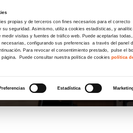
incha AQUÍ y solicita tu ANÁLISIS
¿Tu empresa cump
GRATUITO DE CUMPLIMIENTO
ies
kies propias y de terceros con fines necesarios para el correcto
IGUALDAD
CONSULTORÍA ECOMMERCE LSSI
CANAL DENUNCIAS
 su seguridad. Asimismo, utiliza cookies estadísticas, y analíti
de medir visitas y fuentes de tráfico web. Puede aceptarlas todas
Formación Bonificada para Empresas
 necesarias, configurando sus preferencias a través del panel 
ntinuación. Para revocar el consentimiento prestado, pulse el b
e página. Puede consultar nuestra política de cookies
política 
PD
Preferencias
Estadística
Marketin