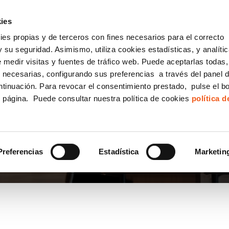
incha AQUÍ y solicita tu ANÁLISIS
¿Tu empresa cump
GRATUITO DE CUMPLIMIENTO
ies
kies propias y de terceros con fines necesarios para el correcto
IGUALDAD
CONSULTORÍA ECOMMERCE LSSI
CANAL DENUNCIAS
 su seguridad. Asimismo, utiliza cookies estadísticas, y analíti
de medir visitas y fuentes de tráfico web. Puede aceptarlas todas
Formación Bonificada para Empresas
 necesarias, configurando sus preferencias a través del panel 
ntinuación. Para revocar el consentimiento prestado, pulse el b
e página. Puede consultar nuestra política de cookies
política 
ES
Preferencias
Estadística
Marketin