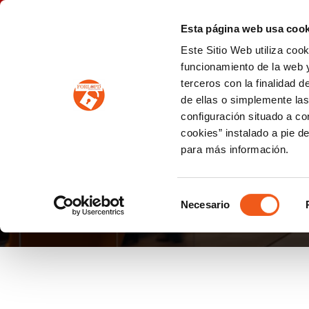
P
(+34) 963 122 868
info@forlopd.es
Esta página web usa cook
Este Sitio Web utiliza coo
PROTECCION DE DATOS
funcionamiento de la web y
terceros con la finalidad 
PREVENCIÓN DE BLANQUEO DE CAPITALES
Prevención de blanqueo de capitales y financiación del terrorismo (LPBCyFT)
ESQUEMA NACIONAL SEGURIDAD
de ellas o simplemente las
configuración situado a co
cookies” instalado a pie d
para más información.
PROTECCIONMENOR
Selección
Necesario
de
consentimiento