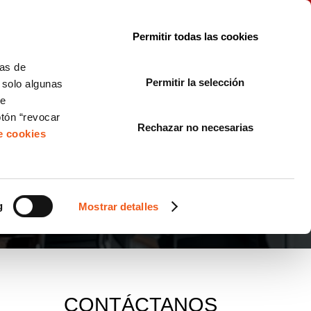
le con la normativa?
Sobre nosotros
Blog
FAQ
Contacto
Permitir todas las cookies
CORPORATE COMPLIANCE
LOPIVI
NORMAS ISO
+SOLUCIONES
cas de
Permitir la selección
, solo algunas
Diseño de Páginas Web para Empresas
de
otón “revocar
Rechazar no necesarias
de cookies
g
Mostrar detalles
CONTÁCTANOS