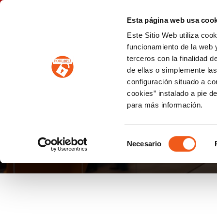
P
(+34) 963 122 868
info@forlopd.es
Esta página web usa cook
Este Sitio Web utiliza coo
PROTECCION DE DATOS
funcionamiento de la web y
terceros con la finalidad 
PREVENCIÓN DE BLANQUEO DE CAPITALES
Prevención de blanqueo de capitales y financiación del terrorismo (LPBCyFT)
ESQUEMA NACIONAL SEGURIDAD
de ellas o simplemente las
configuración situado a co
cookies” instalado a pie d
para más información.
PROTECCIONDEDAT
Selección
Necesario
de
consentimiento