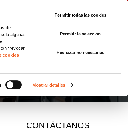
le con la normativa?
Sobre nosotros
Blog
FAQ
Contacto
Permitir todas las cookies
CORPORATE COMPLIANCE
LOPIVI
NORMAS ISO
+SOLUCIONES
cas de
Permitir la selección
, solo algunas
Diseño de Páginas Web para Empresas
de
otón “revocar
Rechazar no necesarias
de cookies
g
Mostrar detalles
CONTÁCTANOS