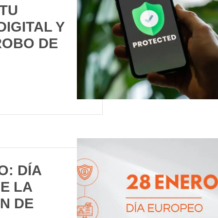
TU
DIGITAL Y
ROBO DE
O: DÍA
E LA
N DE