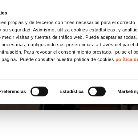
incha AQUÍ y solicita tu ANÁLISIS
¿Tu empresa cump
GRATUITO DE CUMPLIMIENTO
ies
kies propias y de terceros con fines necesarios para el correcto
IGUALDAD
CONSULTORÍA ECOMMERCE LSSI
CANAL DENUNCIAS
 su seguridad. Asimismo, utiliza cookies estadísticas, y analíti
de medir visitas y fuentes de tráfico web. Puede aceptarlas todas
Formación Bonificada para Empresas
 necesarias, configurando sus preferencias a través del panel 
ntinuación. Para revocar el consentimiento prestado, pulse el b
e página. Puede consultar nuestra política de cookies
política 
OS
Preferencias
Estadística
Marketin