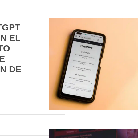
TGPT
N EL
TO
E
N DE