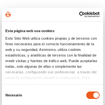
CONTÁCTANOS
Esta página web usa cookies
Este Sitio Web utiliza cookies propias y de terceros con
Nombre
fines necesarios para el correcto funcionamiento de la
web y su seguridad. Asimismo, utiliza cookies
estadísticas, y analíticas de terceros con la finalidad de
Teléfono de contacto
medir visitas y fuentes de tráfico web. Puede aceptarlas
todas, solo algunas de ellas o simplemente las
necesarias, configurando sus preferencias a través del
panel de configuración situado a continuación. Para
e-mail
revocar el consentimiento prestado, pulse el botón
“revocar cookies” instalado a pie de página. Puede
Selección
consultar nuestra política de cookies
política de cookies
Necesario
de
Provincia (opcional)
para más información.
consentimiento