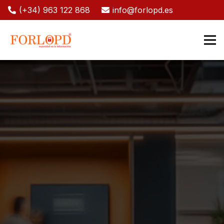
(+34) 963 122 868
info@forlopd.es