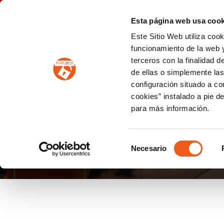
P
(+34) 963 122 868
info@forlopd.es
Esta página web usa cook
Este Sitio Web utiliza coo
PROTECCION DE DATOS
funcionamiento de la web y
terceros con la finalidad 
PREVENCIÓN DE BLANQUEO DE CAPITALES
Prevención de blanqueo de capitales y financiación del terrorismo (LPBCyFT)
ESQUEMA NACIONAL SEGURIDAD
de ellas o simplemente las
configuración situado a co
cookies” instalado a pie d
para más información.
PROTECCIÓN DE DA
Selección
Necesario
de
consentimiento