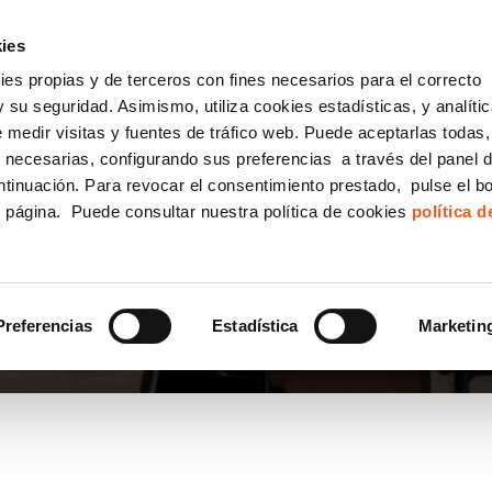
incha AQUÍ y solicita tu ANÁLISIS
¿Tu empresa cump
GRATUITO DE CUMPLIMIENTO
ies
kies propias y de terceros con fines necesarios para el correcto
IGUALDAD
CONSULTORÍA ECOMMERCE LSSI
CANAL DENUNCIAS
 su seguridad. Asimismo, utiliza cookies estadísticas, y analíti
de medir visitas y fuentes de tráfico web. Puede aceptarlas todas
Formación Bonificada para Empresas
 necesarias, configurando sus preferencias a través del panel 
ntinuación. Para revocar el consentimiento prestado, pulse el b
e página. Puede consultar nuestra política de cookies
política 
TOS FARMACIA
Preferencias
Estadística
Marketin