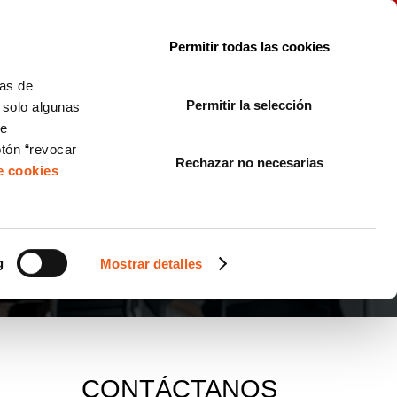
le con la normativa?
Sobre nosotros
Blog
FAQ
Contacto
Permitir todas las cookies
CORPORATE COMPLIANCE
LOPIVI
NORMAS ISO
+SOLUCIONES
cas de
Permitir la selección
, solo algunas
Diseño de Páginas Web para Empresas
de
otón “revocar
Rechazar no necesarias
de cookies
g
Mostrar detalles
CONTÁCTANOS